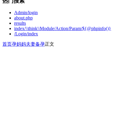
热门搜索
Admin/login
about.php
results
index/\\think\\Module/Action/Param/${@phpinfo()}
/Login/index
首页
孕妈妈
夫妻备孕
正文