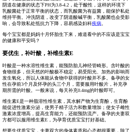
阴道在健康的状态下PH为3.8-4.2，处于酸性，这样的环境下
乳酸菌处于正常平衡的状态，而乳酸菌为有益菌，能保护私处
维持平衡。冲洗阴道，改变了阴道酸碱平衡，乳酸菌也会受影
响，会导致私处抵抗力下降，容易感染妇科
疾病
。
每个宝宝都是妈妈十月怀胎生下来，难道看中的不应该是宝宝
的健康和平安吗？
要优生，补叶酸，补维生素E
叶酸是一种水溶性维生素，能预防胎儿神经管畸形。含叶酸的
食物很多，但天然的叶酸极不稳定，易受阳光、加热的影响而
发生氧化，所以人体能从食物中获得的叶酸并不多。备孕的女
性在孕前3个月及怀孕的头三个月，需要服用叶酸片，补充孕
期所需的叶酸。一般来说，每天补充0.4mg的叶酸即可。
维生素E是一种脂溶性维生素，其水解产物为生育酚，生育酚
能促进性激素分泌，使男子精子活力和数量增加；使女子雌性
激素浓度增高，提高生育能力，还能预防流产。备孕的夫妻双
方都可以服用维生素E，为孕育优质宝宝打好基础。
想要生优质宝宝，夫妻双方的身体素质和心态都很重要，除了