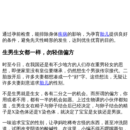
通过孕前检查，能排除身体
疾病
的影响，为孕育
胎儿
提供良好
的条件，避免先天性畸形的发生，达到优生优育的目的。
生男生女都一样，勿轻信偏方
时至今日，在我国还是有不少地方的人们存在重男轻女的思
想，即便家里没有皇位要继承，仍然想生个男孩传宗接代。二
胎放开后，许多夫妻都想凑成一个“好”字。这些想法，无疑让
许多夫妻刻意追求
胎儿
的性别。
不是生男就是生女，各有二分之一的机会。而所谓的偏方，你
用或者不用，都有一半的机会如愿。上过生物课的小伙伴都知
道，生男生女在精子与卵子结合后已经决定，与卵子结合的精
子是X染色体还是Y染色体，就决定了宝宝是女孩还是男孩。
一味追求宝宝的性别，让孕妈吃稀奇古怪的东西，甚至冲洗阴
道，试图改变阴道的酸碱性。在这里，小编不得不啰嗦两句，