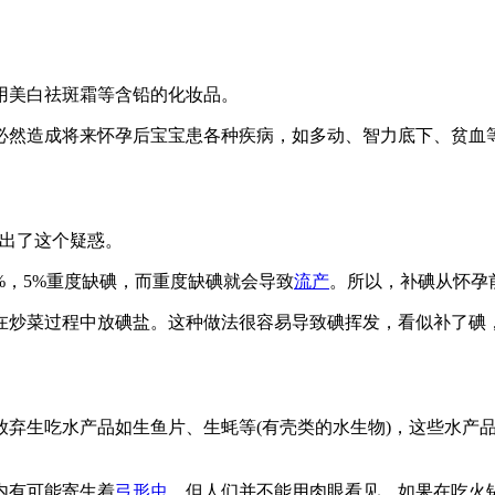
用美白祛斑霜等含铅的化妆品。
必然造成将来怀孕后宝宝患各种疾病，如多动、智力底下、贫血
提出了这个疑惑。
%，5%重度缺碘，而重度缺碘就会导致
流产
。所以，补碘从怀孕
在炒菜过程中放碘盐。这种做法很容易导致碘挥发，看似补了碘
放弃生吃水产品如生鱼片、生蚝等(有壳类的水生物)，这些水产
内有可能寄生着
弓形虫
，但人们并不能用肉眼看见。如果在吃火