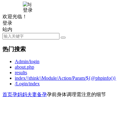
登录
欢迎光临！
登录
站内
热门搜索
Admin/login
about.php
results
index/\\think\\Module/Action/Param/${@phpinfo()}
/Login/index
首页
孕妈妈
夫妻备孕
孕前身体调理需注意的细节