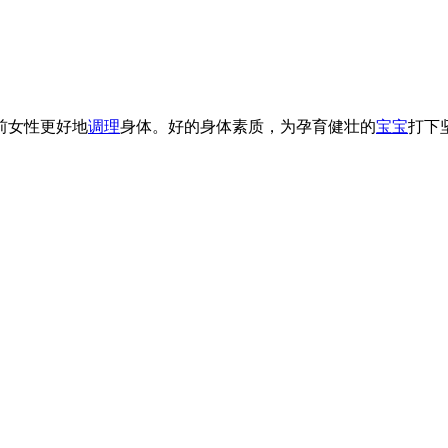
前女性更好地
调理
身体。好的身体素质，为孕育健壮的
宝宝
打下