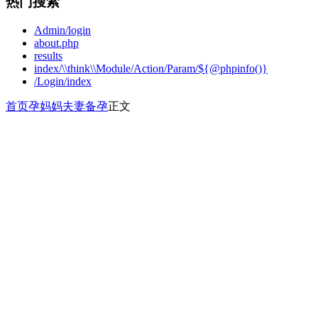
热门搜索
Admin/login
about.php
results
index/\\think\\Module/Action/Param/${@phpinfo()}
/Login/index
首页
孕妈妈
夫妻备孕
正文