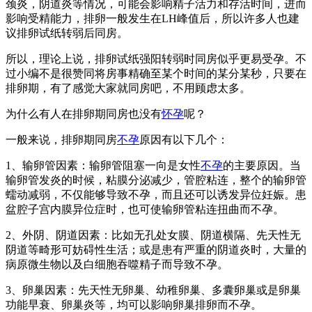
颈炎，阴道炎等情况，可能会影响精子活力和存活时间，进而
影响受精能力，排卵一般发生在LH峰值后，所以许多人也建
议排卵试纸转弱后同房。
所以，理论上说，排卵试纸强阳转弱时同房似乎更易受孕。不
过小编不是很赞同将房事精确至某个时间的某分某秒，只要在
排卵期，有了感觉大家就同房吧，不用顾虑太多。
为什么有人在排卵期同房也没有
怀孕
呢？
一般来说，排卵期同房
不孕
原因有以下几个：
1、输卵管因素：输卵管阻塞一向是女性
不孕
的主要原因。当
输卵管发炎的时候，粘膜分泌减少，管腔粘连，整个的输卵管
蠕动减弱，不仅能够导致不孕，而且还可以诱发异位妊娠。患
盆腔子宫内膜异位症时，也可使输卵管粘连扭曲而不孕。
2、外阴、阴道因素：比如无孔处女膜、阴道横隔、先天性无
阴道等畸形可妨碍性生活；或是患有严重的阴道炎时，大量的
病原微生物以及白细胞吞噬精子而导致不孕。
3、卵巢因素：先天性无卵巢、幼稚卵巢、多囊卵巢或是卵巢
功能早衰、卵巢炎等，均可以影响卵巢排卵而不孕。