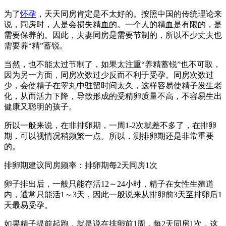
为了
怀孕
，天天同房肯定是不太好的。按照中国的传统理论来
说，同房时，人是会损失精血的。一个人的精血是有限的，是
需要保养的。因此，夫妻同房是需要节制的，所以不少丈夫也
需要养“精”蓄锐。
当然，也不能太过节制了，如果太注重“养精蓄锐”也不可取，
因为另一方面，同房次数过少反而不利于受孕。同房次数过
少，会使精子在睾丸中驻留时间太久，这样容易使精子发生老
化，从而活力下降，导致形成的受精卵质量不高，不容易生出
健康又聪明的孩子。
所以一般来说，在非排卵期，一周1-2次就差不多了，在排卵
期，可以视情况稍频繁一点。所以，测排卵期还是非常重要
的。
排卵期建议同房频率：排卵期每2天同房1次
卵子排出后，一般只能存活12～24小时，精子在女性生殖道
内，通常只能活1～3天，因此一般说来从排卵前3天至排卵后1
天最易受孕。
如果精子提前起跑，就是说在排卵前1周，每2天同房1次，这