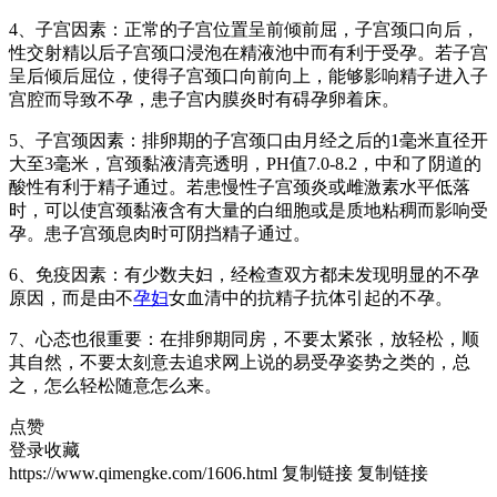
4、子宫因素：正常的子宫位置呈前倾前屈，子宫颈口向后，
性交射精以后子宫颈口浸泡在精液池中而有利于受孕。若子宫
呈后倾后屈位，使得子宫颈口向前向上，能够影响精子进入子
宫腔而导致不孕，患子宫内膜炎时有碍孕卵着床。
5、子宫颈因素：排卵期的子宫颈口由月经之后的1毫米直径开
大至3毫米，宫颈黏液清亮透明，PH值7.0-8.2，中和了阴道的
酸性有利于精子通过。若患慢性子宫颈炎或雌激素水平低落
时，可以使宫颈黏液含有大量的白细胞或是质地粘稠而影响受
孕。患子宫颈息肉时可阴挡精子通过。
6、免疫因素：有少数夫妇，经检查双方都未发现明显的不孕
原因，而是由不
孕妇
女血清中的抗精子抗体引起的不孕。
7、心态也很重要：在排卵期同房，不要太紧张，放轻松，顺
其自然，不要太刻意去追求网上说的易受孕姿势之类的，总
之，怎么轻松随意怎么来。
点赞
登录收藏
https://www.qimengke.com/1606.html
复制链接
复制链接