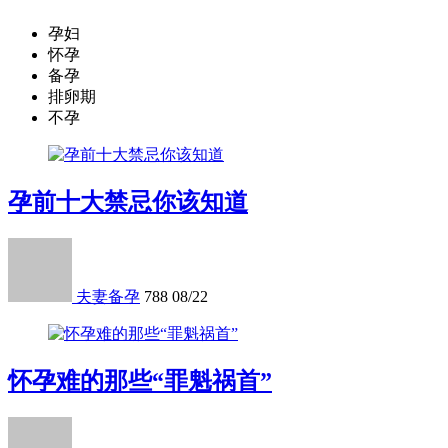
孕妇
怀孕
备孕
排卵期
不孕
孕前十大禁忌你该知道
夫妻备孕
788
08/22
怀孕难的那些“罪魁祸首”