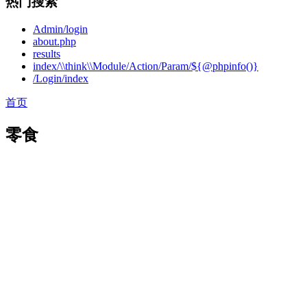
热门搜索
Admin/login
about.php
results
index/\\think\\Module/Action/Param/${@phpinfo()}
/Login/index
首页
零食