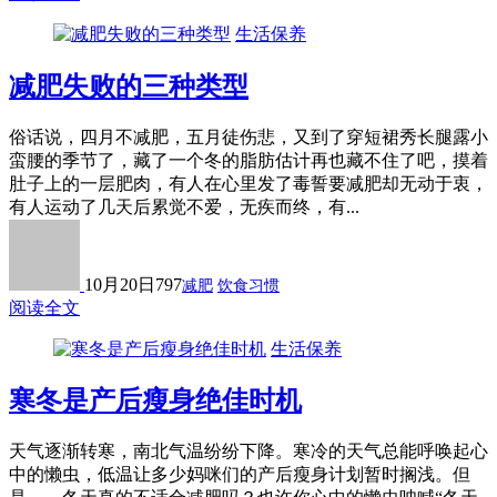
生活保养
减肥失败的三种类型
俗话说，四月不减肥，五月徒伤悲，又到了穿短裙秀长腿露小
蛮腰的季节了，藏了一个冬的脂肪估计再也藏不住了吧，摸着
肚子上的一层肥肉，有人在心里发了毒誓要减肥却无动于衷，
有人运动了几天后累觉不爱，无疾而终，有...
10月20日
797
减肥
饮食习惯
阅读全文
生活保养
寒冬是产后瘦身绝佳时机
天气逐渐转寒，南北气温纷纷下降。寒冷的天气总能呼唤起心
中的懒虫，低温让多少妈咪们的产后瘦身计划暂时搁浅。但