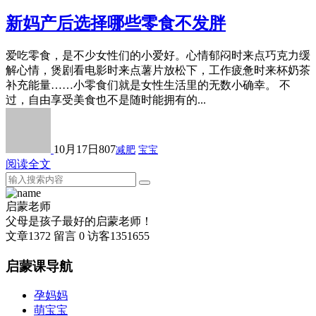
新妈产后选择哪些零食不发胖
爱吃零食，是不少女性们的小爱好。心情郁闷时来点巧克力缓
解心情，煲剧看电影时来点薯片放松下，工作疲惫时来杯奶茶
补充能量……小零食们就是女性生活里的无数小确幸。 不
过，自由享受美食也不是随时能拥有的...
10月17日
807
减肥
宝宝
阅读全文
启蒙老师
父母是孩子最好的启蒙老师！
文章
1372
留言
0
访客
1351655
启蒙课导航
孕妈妈
萌宝宝