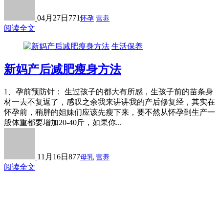
04月27日
771
怀孕
营养
阅读全文
生活保养
新妈产后减肥瘦身方法
1、孕前预防针： 生过孩子的都大有所感，生孩子前的苗条身
材一去不复返了，感叹之余我来讲讲我的产后修复经，其实在
怀孕前，稍胖的姐妹们应该先瘦下来，要不然从怀孕到生产一
般体重都要增加20-40斤，如果你...
11月16日
877
母乳
营养
阅读全文