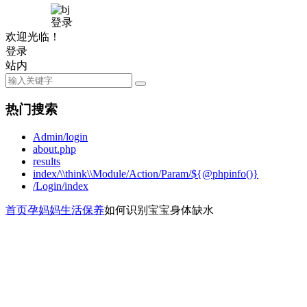
登录
欢迎光临！
登录
站内
热门搜索
Admin/login
about.php
results
index/\\think\\Module/Action/Param/${@phpinfo()}
/Login/index
首页
孕妈妈
生活保养
如何识别宝宝身体缺水