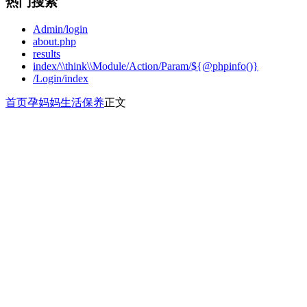
热门搜索
Admin/login
about.php
results
index/\\think\\Module/Action/Param/${@phpinfo()}
/Login/index
首页
孕妈妈
生活保养
正文