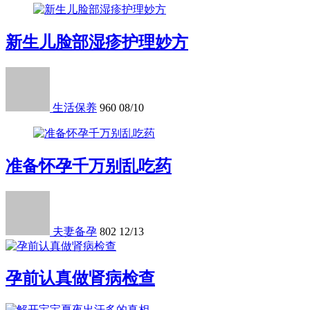
新生儿脸部湿疹护理妙方
生活保养
960
08/10
准备怀孕千万别乱吃药
夫妻备孕
802
12/13
孕前认真做肾病检查