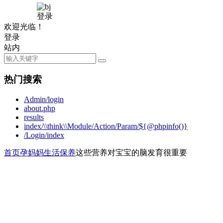
登录
欢迎光临！
登录
站内
热门搜索
Admin/login
about.php
results
index/\\think\\Module/Action/Param/${@phpinfo()}
/Login/index
首页
孕妈妈
生活保养
这些营养对宝宝的脑发育很重要