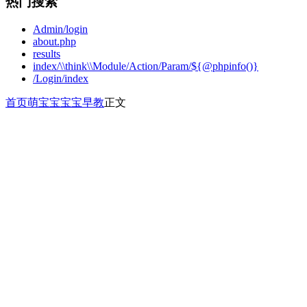
热门搜索
Admin/login
about.php
results
index/\\think\\Module/Action/Param/${@phpinfo()}
/Login/index
首页
萌宝宝
宝宝早教
正文