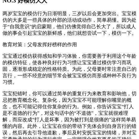
NO.3 好模仿大人
两岁宝宝的模仿行为日渐明显，三岁以后会更加突出。宝宝模
仿的大多是一些具体的外部的活动或动作，简单易懂。因为处
于“自我意识”的启蒙期，他们仿佛觉得自己长大了，所以成人
做的事会引起宝宝的新鲜感，他们就想尝试一下，模仿一下。
教育对策：父母发挥好榜样的作用
宝宝通过模仿获得感知和学习体验，你需要善于利用这个年龄
的模仿特征，使各种良好行为习惯让宝宝通过模仿学习而巩
固，逐渐形成稳定的性格特质。为此，父母要时常注意自己的
言行，一些不经意的细节常会被宝宝模仿而形成种种不良行为
习惯。
宝宝犯错时，你可以通过简单的重复行为来教育和影响他，切
忌把教育概念化、复杂化，因为宝宝不可能理解你嘴里的概
念，也不可能记得住你复杂的行为。例如，你告诉宝宝“打人
是不道德的行为”，对这句话中的“不道德”，宝宝就很难理
解，而应改成“打人是坏事，因为被打到是很痛的”这样简单易
懂的内容。此外，让宝宝在你的带动下先体会到自身言行的错
误，然后再去引导他道歉，事后及时安抚宝宝的情绪，并对宝