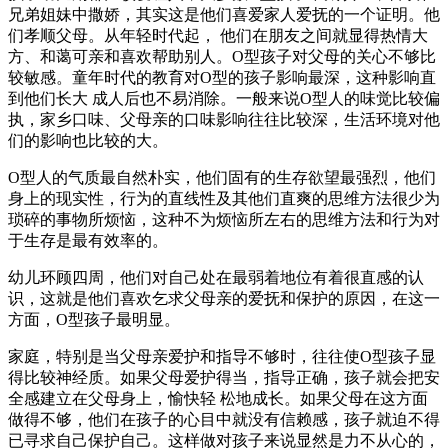
兄弟姐妹中撒娇，其实这是他们喜爱家人爱抚的一个证明。他
们孝顺父母。从年轻时代起， 他们在朋友之间就显得热情大
方、和蔼可亲和喜欢帮助别人。O型孩子对父母的关心不够比
较敏感。童年时代的教育对O型的孩子影响最深，这种影响直
到他们长大 成人后也不易消除。一般来说O型人的味觉比较偏
执，家乡口味、父母亲的口味影响往往比较深，生活环境对他
们的影响也比较的大。
O型人的气质最自然朴实，他们固有的生存欲望最强烈，他们
身上的现实性，行为的直线性及其他们直爽的思维方法很少为
琐碎的事物所烦恼，这种不为烦恼所左右的思维方法和行为对
于生存是最有效率的。
幼儿环顾四周，他们对自己处在最弱着地位有着很直感的认
识，这就是他们喜欢乞求父母亲的爱抚和保护的原因，在这一
方面，O型孩子最明显。
家庭，特别是当父母亲爱护和指导不够时，往往使O型孩子显
得比较神经质。如果父母爱护得当，指导正确，孩子就会把安
全感建立在父母身上，愉快轻 松地成长。如果父母在这方面
做得不够，他们在孩子的心目中就没有信赖感，孩子就迫不得
已寻求自己保护自己。这样做对孩子来说显然是力不从心的，