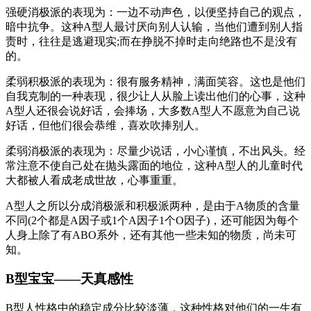
强硬消极派的表现为：一边不动声色，以便坚持自己的观点，
暗中抗争。这种A型人最讨厌向别人认输，当他们遭到别人指
责时，往往是逃避现实;而在挣脱不掉时走向绝路也不是没有
的。
柔弱积极派的表现为：很有服务精神，满面笑容。这也是他们
自我克制的一种表现，很少让人从脸上读出他们的心事，这种
A型人还很会说好话，会捧场，大多数A型人不愿意为自己说
好话，但他们很会恭维，喜欢吹捧别人。
柔弱消极派的表现为：尽量少说话，小心谨慎，不出风头。经
常注意不使自己处在抛头露面的地位，这种A型人的儿童时代
大都被人看成老成世故，心事重重。
A型人之所以分成消极派和积极派两种，是由于A物质的含量
不同(2个都是A因子或1个A因子1个O因子)，还可能因为每个
人身上除了有ABO系外，还有其他一些未知的物质，尚未可
知。
B型宝宝——天真感性
B型人性格中的稳定成分比较淡薄，这种性格对他们的一生有