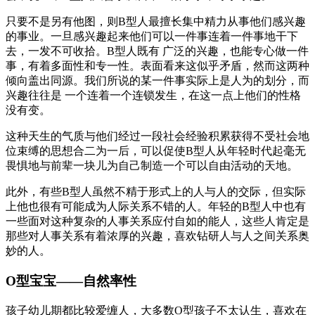
只要不是另有他图，则B型人最擅长集中精力从事他们感兴趣
的事业。一旦感兴趣起来他们可以一件事连着一件事地干下
去，一发不可收拾。B型人既有 广泛的兴趣，也能专心做一件
事，有着多面性和专一性。表面看来这似乎矛盾，然而这两种
倾向盖出同源。我们所说的某一件事实际上是人为的划分，而
兴趣往往是 一个连着一个连锁发生，在这一点上他们的性格
没有变。
这种天生的气质与他们经过一段社会经验积累获得不受社会地
位束缚的思想合二为一后，可以促使B型人从年轻时代起毫无
畏惧地与前辈一块儿为自己制造一个可以自由活动的天地。
此外，有些B型人虽然不精于形式上的人与人的交际，但实际
上他也很有可能成为人际关系不错的人。年轻的B型人中也有
一些面对这种复杂的人事关系应付自如的能人，这些人肯定是
那些对人事关系有着浓厚的兴趣，喜欢钻研人与人之间关系奥
妙的人。
O型宝宝——自然率性
孩子幼儿期都比较爱缠人，大多数O型孩子不太认生，喜欢在