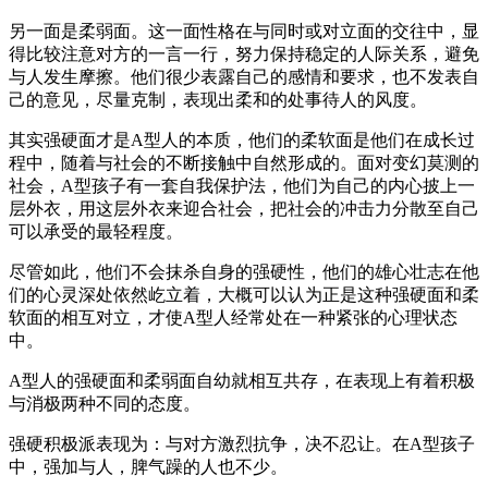
另一面是柔弱面。这一面性格在与同时或对立面的交往中，显
得比较注意对方的一言一行，努力保持稳定的人际关系，避免
与人发生摩擦。他们很少表露自己的感情和要求，也不发表自
己的意见，尽量克制，表现出柔和的处事待人的风度。
其实强硬面才是A型人的本质，他们的柔软面是他们在成长过
程中，随着与社会的不断接触中自然形成的。面对变幻莫测的
社会，A型孩子有一套自我保护法，他们为自己的内心披上一
层外衣，用这层外衣来迎合社会，把社会的冲击力分散至自己
可以承受的最轻程度。
尽管如此，他们不会抹杀自身的强硬性，他们的雄心壮志在他
们的心灵深处依然屹立着，大概可以认为正是这种强硬面和柔
软面的相互对立，才使A型人经常处在一种紧张的心理状态
中。
A型人的强硬面和柔弱面自幼就相互共存，在表现上有着积极
与消极两种不同的态度。
强硬积极派表现为：与对方激烈抗争，决不忍让。在A型孩子
中，强加与人，脾气躁的人也不少。