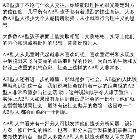
AB型孩子不论与什么人交往。始终能以理性的眼光测定对方
的信任度。几乎所有AB型孩子都有着强烈的怯生意识。大多
数AB型人很少为个人感情所动摇，从小就奉行合理主义的思
想。
大多数AB型孩子表面上能笑脸相迎，文质彬彬，实际上他们
的内心却隐藏着批判的思想，常常反感别人。
AB型人从儿童时代起就非常喜欢幻想。喜欢童话书和从现实
中解脱出来飞向美丽的童话般世界的传说，为自己的生活和爱
好涂上浓重的幻想色彩。社会上这样的AB型人非常多。
AB型人还有进一步的愿望，那就是参与社会。AB型的人比较
早就意识到这一点，我们说与社会保持着一定的距离感的AB
型人非常希望参与社会活 动，这种说法似乎令人难于置信，
实际上AB型人如果没有意识到自己是社会的一部分，他们就
会慢慢地脱离社会，最终有被社会抛弃的危险，这是每一个
AB型人 都会面临的一个问题。
AB型人中看来有一部分人可以发挥他们擅长分析问题，设计
方案，修正计划的特长，也有一部分人善于发挥他们掌握工作
要领快的特点，但是大多数AB型人却以擅长调整人际关系的