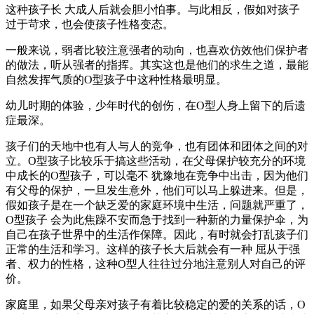
这种孩子长 大成人后就会胆小怕事。与此相反，假如对孩子
过于苛求，也会使孩子性格变态。
一般来说，弱者比较注意强者的动向，也喜欢仿效他们保护者
的做法，听从强者的指挥。其实这也是他们的求生之道，最能
自然发挥气质的O型孩子中这种性格最明显。
幼儿时期的体验，少年时代的创伤，在O型人身上留下的后遗
症最深。
孩子们的天地中也有人与人的竞争，也有团体和团体之间的对
立。O型孩子比较乐于搞这些活动，在父母保护较充分的环境
中成长的O型孩子，可以毫不 犹豫地在竞争中出击，因为他们
有父母的保护，一旦发生意外，他们可以马上躲进来。但是，
假如孩子是在一个缺乏爱的家庭环境中生活，问题就严重了，
O型孩子 会为此焦躁不安而急于找到一种新的力量保护伞，为
自己在孩子世界中的生活作保障。因此，有时就会打乱孩子们
正常的生活和学习。这样的孩子长大后就会有一种 屈从于强
者、权力的性格，这种O型人往往过分地注意别人对自己的评
价。
家庭里，如果父母亲对孩子有着比较稳定的爱的关系的话，O