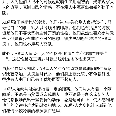
系。因为他们从很小的时候起就萌生了用理智的目光来观察大
人的愿望，克制自己的情感，不在亲人中流露出撒娇的孩子本
能。
AB型孩子感情比较冷淡。他们很少去关心别人做得怎样，只
做他自己的事，给人以各顾各的印象。他们也有活泼的时候，
但是他们不喜欢坚持这种开朗的性格。他们虽然也喜欢参与竞
争，但是很少有非胜不可的思想。很少见到怒气冲冲的AB型
孩子。他们也不愿与人交谈。
此外，AB型人最吸引人的性格是“执着”“专心致志”“埋头苦
干”。这些性格在三四岁时就已经明显地体现出来了。
与其他血型人相比，AB型人的生存欲望或是说他们的生命意
识比较淡泊。从孩童时代起，他们身上就比较少有争强好胜，
很少有人由于自己有了优势而看不起别人。
AB型人始终与社会保持着一定的距离。他们与人有着一个隔
阂感。不论是与父母或亲戚朋友，也不论是与多么亲切的人，
他们都很难做出一些爱抚的动作，总是适可而止，使人感到与
他们的交往很难达到融洽的地步。AB型人之所以让人感到他
们感情比较冷漠的根源就在这里。