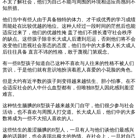
不太了解社会，他们为自己不能与周围的环境相适应而感到不
知所措。
他们当中有些人由于具备独特的体力、才干或优秀的学习成绩
而能处在比较优越的地位。这种人经过一段时间的茫然后也能
适应过来了，他们的优越性掩 盖了他们不擅长遵守社会秩序
的缺点。这些孩子除非长大成人后遭到厄运，否则他们将不会
改变他们忽视社会形态的态度，他们当中的大多数人长大成人
后往往具备 直言不讳的性格，敢于蔑视门第观念。
有一些B型孩子知道自己这种不喜欢与人往来的性格不被人们
赏识，于是他们就有意识地扮演着惹人喜爱的小花脸的角色。
但是大约有近半数的孩子则变得越来越怯生、胆小怕事。在不
会适应社会的人中什么血型都有，但唯独B型人因此感到羞涩
难言。
这种怯生腼腆的B型孩子越来越关门自守，他们很少参与社会
活动，也不喜欢与周围人打交道。长大成人后，他们中的大多
数将成为一些不大招人喜欢的人。
这些怯生的羞涩腼腆的B型人，一旦有人与他们谈他们最感兴
趣的话题时，也会表现出极大的热情。在社会上，一旦对自己