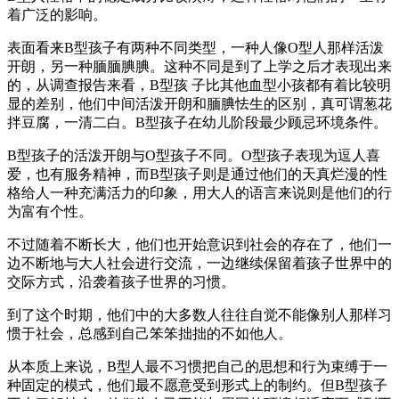
着广泛的影响。
表面看来B型孩子有两种不同类型，一种人像O型人那样活泼
开朗，另一种腼腼腆腆。这种不同是到了上学之后才表现出来
的，从调查报告来看，B型孩 子比其他血型小孩都有着比较明
显的差别，他们中间活泼开朗和腼腆怯生的区别，真可谓葱花
拌豆腐，一清二白。B型孩子在幼儿阶段最少顾忌环境条件。
B型孩子的活泼开朗与O型孩子不同。O型孩子表现为逗人喜
爱，也有服务精神，而B型孩子则是通过他们的天真烂漫的性
格给人一种充满活力的印象，用大人的语言来说则是他们的行
为富有个性。
不过随着不断长大，他们也开始意识到社会的存在了，他们一
边不断地与大人社会进行交流，一边继续保留着孩子世界中的
交际方式，沿袭着孩子世界的习惯。
到了这个时期，他们中的大多数人往往自觉不能像别人那样习
惯于社会，总感到自己笨笨拙拙的不如他人。
从本质上来说，B型人最不习惯把自己的思想和行为束缚于一
种固定的模式，他们最不愿意受到形式上的制约。但B型孩子