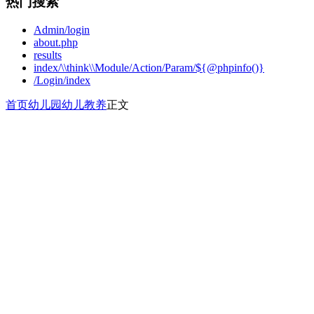
热门搜索
Admin/login
about.php
results
index/\\think\\Module/Action/Param/${@phpinfo()}
/Login/index
首页
幼儿园
幼儿教养
正文