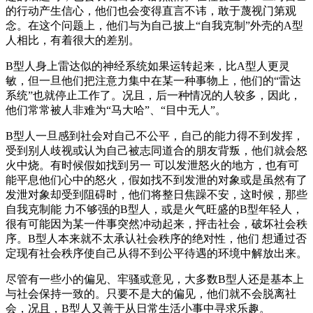
的行动产生信心，他们也会变得直言不讳，敢于蔑视门第观
念。在这个问题上，他们与为自己披上“自我克制”外壳的A型
人相比，有着很大的差别。
B型人身上雷达似的神经系统如果运转起来，比A型人更灵
敏，但一旦他们把注意力集中在某一种事物上，他们的“雷达
系统”也就停止工作了。况且，后一种情况的人较多，因此，
他们常常被人非难为“马大哈”、“目中无人”。
B型人一旦感到社会对自己不公平，自己的能力得不到发挥，
受到别人歧视或认为自己被志同道合的朋友背叛，他们就会怒
火中烧。有时候假如找到另一 可以发泄怒火的地方，也有可
能平息他们心中的怒火，假如找不到发泄的对象或是虽然有了
发泄对象却受到阻碍时，他们将整日焦躁不安，这时候，那些
自我克制能 力不够强的B型人，或是火气旺盛的B型年轻人，
很有可能因为某一件事突然冲动起来，抨击社会，破坏社会秩
序。B型人本来就不太承认社会秩序的绝对性，他们 想通过否
定现有社会秩序使自己从得不到公平待遇的环境中解放出来。
尽管有一些小的偏见、牢骚或意见，大多数B型人还是基本上
与社会保持一致的。只要不是大的偏见，他们就不会脱离社
会，况且，B型人又善于从日常生活小事中寻求乐趣。