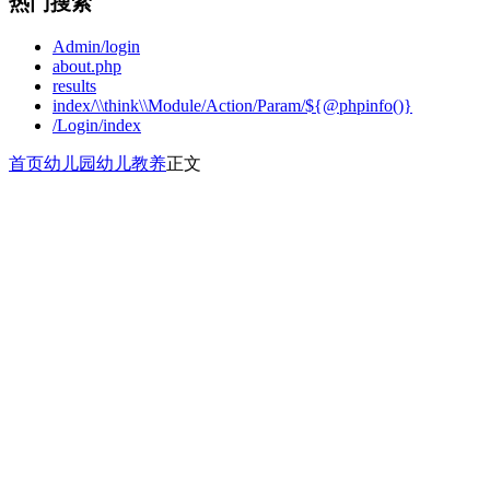
热门搜索
Admin/login
about.php
results
index/\\think\\Module/Action/Param/${@phpinfo()}
/Login/index
首页
幼儿园
幼儿教养
正文