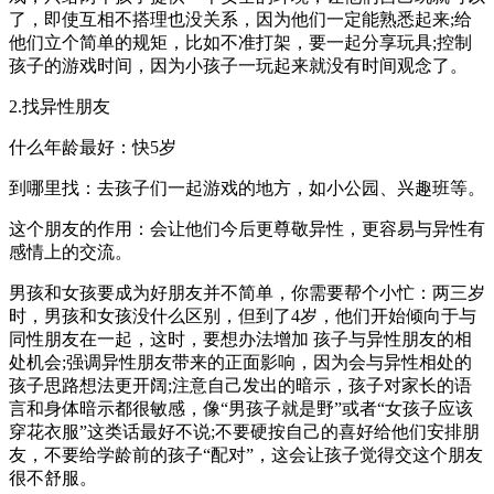
了，即使互相不搭理也没关系，因为他们一定能熟悉起来;给
他们立个简单的规矩，比如不准打架，要一起分享玩具;控制
孩子的游戏时间，因为小孩子一玩起来就没有时间观念了。
2.找异性朋友
什么年龄最好：快5岁
到哪里找：去孩子们一起游戏的地方，如小公园、兴趣班等。
这个朋友的作用：会让他们今后更尊敬异性，更容易与异性有
感情上的交流。
男孩和女孩要成为好朋友并不简单，你需要帮个小忙：两三岁
时，男孩和女孩没什么区别，但到了4岁，他们开始倾向于与
同性朋友在一起，这时，要想办法增加 孩子与异性朋友的相
处机会;强调异性朋友带来的正面影响，因为会与异性相处的
孩子思路想法更开阔;注意自己发出的暗示，孩子对家长的语
言和身体暗示都很敏感，像“男孩子就是野”或者“女孩子应该
穿花衣服”这类话最好不说;不要硬按自己的喜好给他们安排朋
友，不要给学龄前的孩子“配对”，这会让孩子觉得交这个朋友
很不舒服。