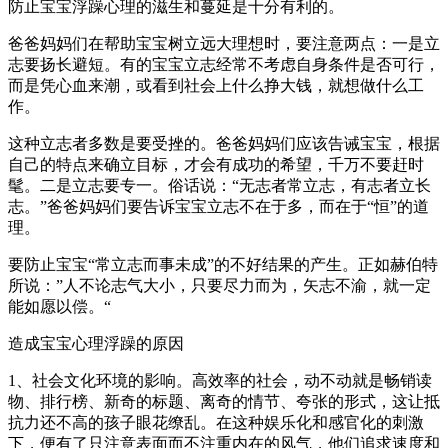
防止宝宝浮躁心理的滋生和蔓延是十分有利的。
爸爸妈妈们在帮助宝宝树立远大理想时，要注意两点：一是立
志要扬长避短。有的宝宝立志经常不考虑自身条件是否可行，
而是凭心血来潮，或看到社会上什么挣大钱，就想做什么工
作。
这种立志者多数是要受挫的。爸爸妈妈们应该告诫宝宝，根据
自己的特点来确立目标，才会有成功的希望，千万不要赶时
髦。二是立志要专一。俗话说：“无志者常立志，有志者立长
志。”爸爸妈妈们要告诉宝宝立志不在于多，而在于“恒”的道
理。
要防止宝宝“常立志而事未成”的不好结果的产生。正如赫伯特
所说：”人不论志气大小，只要尽力而为，矢志不渝，就一定
能如愿以偿。“
造成宝宝心理浮躁的原因
1、社会文化环境的影响。高效率的社会，动不动就是畅销读
物、排行榜、新奇的标题、离奇的情节、夸张的形式，这让抵
抗力还不高的孩子眼花缭乱。在这种娱乐化和感官化的刺激
下，便有了只注意表面而不注重内在的风气，他们追求速度和