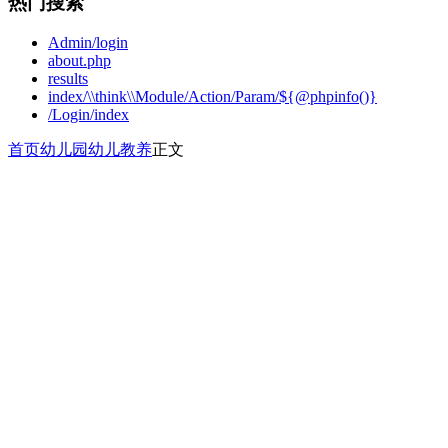
热门搜索
Admin/login
about.php
results
index/\\think\\Module/Action/Param/${@phpinfo()}
/Login/index
首页
幼儿园
幼儿教养
正文