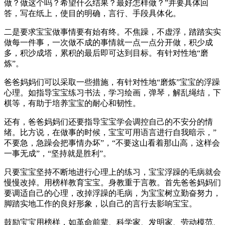
做？做这个吗？希望什么结果？最好怎样做？”并要具体回
答，写在纸上，使目的明确，言行、手段具体化。
二是要求宝宝做事情要有始有终。不焦躁，不虚浮，踏踏实实
做每一件事，一次做不成的事情就一点一点分开做，积少成
多，积沙成塔，累积的最后即可达到目标。有针对性地“磨
炼”。
爸爸妈妈们可以采取一些措施，有针对性地“磨炼”宝宝的浮躁
心理。如指导宝宝练习书法，学习绘画，弹琴，解乱绳结，下
棋等，有助于培养宝宝的耐心和韧性。
还有，爸爸妈妈们还要指导宝宝学会调控自己的不安分的情
绪。比方说，在做事的时候，宝宝可用语言进行自我暗示，”
不要急，急躁会把事情办坏”，“不要这山看着那山高，这样会
一事无成”，“坚持就是胜利”。
只要宝宝坚持不断地进行心理上的练习，宝宝浮躁的毛病就会
慢慢改掉。用榜样教育宝宝。身教重于言教。首先爸爸妈妈们
要调适自己的心理，改掉浮躁的毛病，为宝宝树立勤奋努力，
脚踏实地工作的良好形象，以自己的言行去影响宝宝。
鼓励宝宝用榜样，如革命前辈、科学家、发明家、劳动模范、