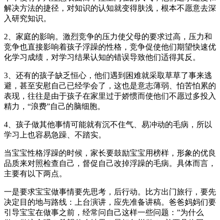
解决方法的捷径，对知识的认知就变得肤浅，根本不愿意去深
入研究知识。
2、家庭的影响。激烈竞争的压力使父母的要求过高，压力和
竞争也直接影响着孩子浮躁的性格，竞争促使他们期望快速优
化学习成绩，对学习结果认知的错误导致他们适得其反。
3、还有的孩子缺乏恒心，他们遇到困难就采取草草了事来逃
避，甚至安慰自己已经学会了，这也是意志薄弱、怕苦怕累的
表现，往往是由于孩子在家里过于娇惯而使他们不愿过多投入
精力，“浪费”自己的脑细胞。
4、孩子做其他事情可能就有沉不住气、易冲动的毛病，所以
学习上也容易急躁、不踏实。
当宝宝性格浮躁的时候，家长要鼓励宝宝用榜样，形象的优良
品质来对照检查自己，督促自己改掉浮躁的毛病。具体而言，
主要有以下两点。
一是要求宝宝做事情要先思考，后行动。比方出门旅行，要先
决定目的地与路线：上台演讲，应先准备讲稿。爸爸妈妈们要
引导宝宝在做事之前，经常问自己这样一些问题：”为什么