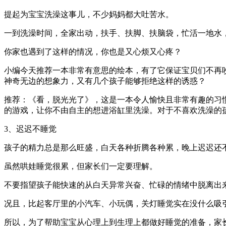
提起为宝宝洗澡这事儿，不少妈妈都大吐苦水。
一到洗澡时间，全家出动，扶手、扶脚、扶脑袋，忙活一地水
你家也遇到了这样的情况，你也是又心烦又心疼？
小编今天推荐一本非常有意思的绘本，有了它保证宝贝们不再
神奇无边的想象力，又有几个孩子能够拒绝这样的诱惑？
推荐：《看，脱光光了》，这是一本令人愉快且非常有趣的习
的游戏，让你不由自主的想进浴缸里洗澡。对于不喜欢洗澡的
3、迟迟不睡觉
孩子的精力总是那么旺盛，白天各种折腾各种累，晚上迟迟还
虽然哄娃睡觉很累，但家长们一定要理解。
不要指望孩子能快速的从白天异常兴奋、忙碌的情绪中脱离出
况且，比起客厅里的小汽车、小玩偶，关灯睡觉实在没什么吸
所以，为了帮助宝宝从心理上到生理上都做好睡觉的准备，家长