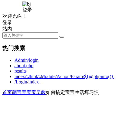
登录
欢迎光临！
登录
站内
热门搜索
Admin/login
about.php
results
index/\\think\\Module/Action/Param/${@phpinfo()}
/Login/index
首页
萌宝宝
宝宝早教
如何搞定宝宝生活坏习惯