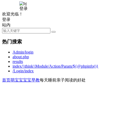
登录
欢迎光临！
登录
站内
热门搜索
Admin/login
about.php
results
index/\\think\\Module/Action/Param/${@phpinfo()}
/Login/index
首页
萌宝宝
宝宝早教
每天睡前亲子阅读的好处