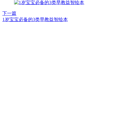
下一篇
1岁宝宝必备的3类早教益智绘本