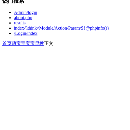
热门搜索
Admin/login
about.php
results
index/\\think\\Module/Action/Param/${@phpinfo()}
/Login/index
首页
萌宝宝
宝宝早教
正文