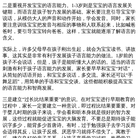
二是重视开发宝宝的语言能力。1-3岁则是宝宝的语言发展关
键期，而语言是孩子智力发展的基础。家长要注意引导宝宝学
说话，从模仿大人的声音和动作开始，学会发音。同时，家长
要注意训练宝宝把发音与相应的事物和人联系起来，比如喊爸
爸时，要引导宝宝转向爸爸。这样，宝宝就能逐渐了解语言的
含义。
实际上，许多父母早在孩子刚出生起，就会为宝宝读书、讲故
事。这其实是非常有利于发展孩子语言能力的做法。1岁前的
孩子不会说话，但是，孩子是能听懂大人的话的。适当的语言
刺激有利于孩子语言能力的发展。家长要早早和宝宝“对话”，
从简短的话语开始，和宝宝多说话，多交流。家长还可以“手
舞足蹈”，用简单的手语和宝宝交谈。这些都能积极提高宝宝
的语言能力和智商发展。
三是建立“过长比结果重要”的意识。在对宝宝进行早期教育的
过程中，家长一定要建立一种意识，即过程比结果要重要。对
于婴儿时期的孩子来说，学会看和听本身就是很好的智力发
展，这些过程就能促进宝宝的大脑发育。不要总是期待孩子能
识字多少，能背多少首唐诗。有时，过于勉强孩子去学习反而
会适得其反，让孩子反感、厌恶学习就得不偿失了。寓教于