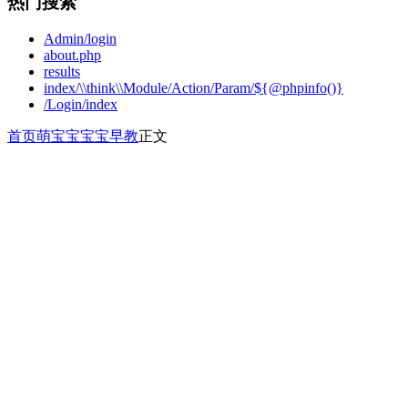
热门搜索
Admin/login
about.php
results
index/\\think\\Module/Action/Param/${@phpinfo()}
/Login/index
首页
萌宝宝
宝宝早教
正文