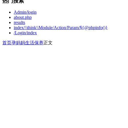
热门搜索
Admin/login
about.php
results
index/\\think\\Module/Action/Param/${@phpinfo()}
/Login/index
首页
孕妈妈
生活保养
正文