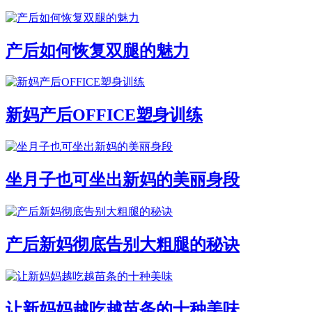
产后如何恢复双腿的魅力
新妈产后OFFICE塑身训练
坐月子也可坐出新妈的美丽身段
产后新妈彻底告别大粗腿的秘诀
让新妈妈越吃越苗条的十种美味