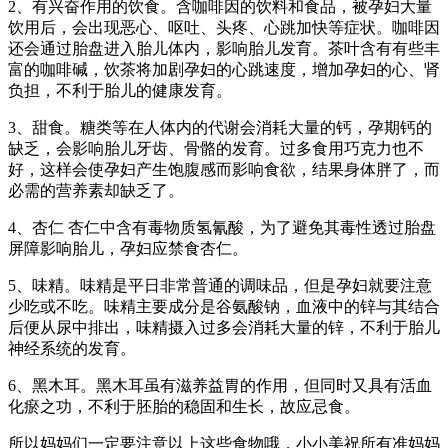
2、有兴奋作用的饮食。含咖啡因的饮料和食品，被孕妇大量
饮用后，会出现恶心、呕吐、头疼、心跳加快等症状。咖啡因
还会通过胎盘进入胎儿体内，影响胎儿发育。茶叶含有有些丰
富的咖啡碱，饮茶将加剧孕妇的心跳速度，增加孕妇的心、肾
负担，不利于胎儿的健康发育。
3、甜食。糖类等在人体内的代谢会消耗大量的钙，孕期钙的
缺乏，会影响胎儿牙齿、骨骼的发育。过多食用巧克力也不
好，这样会使孕妇产生饱腹感而影响食欲，结果身体胖了，而
必需的营养素却缺乏了。
4、杏仁 杏仁中含有毒物质氢氰酸，为了避免其毒性透过胎盘
屏障影响胎儿，孕妇应禁食杏仁。
5、味精。味精是平日非常普通的调味品，但是孕妇就要注意
少吃或不吃。味精主要成分是谷氨酸钠，血液中的锌与其结合
后便从尿中排出，味精摄入过多会消耗大量的锌，不利于胎儿
神经系统的发育。
6、黑木耳。黑木耳虽有滋养益胃的作用，但同时又具有活血
化瘀之功，不利于胚胎的稳固和生长，故应忌食。
所以妈妈们一定要注意以上这些食物哦，小小美祝所有准妈妈