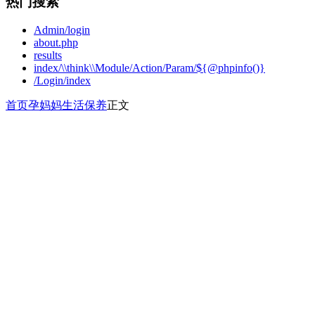
热门搜索
Admin/login
about.php
results
index/\\think\\Module/Action/Param/${@phpinfo()}
/Login/index
首页
孕妈妈
生活保养
正文