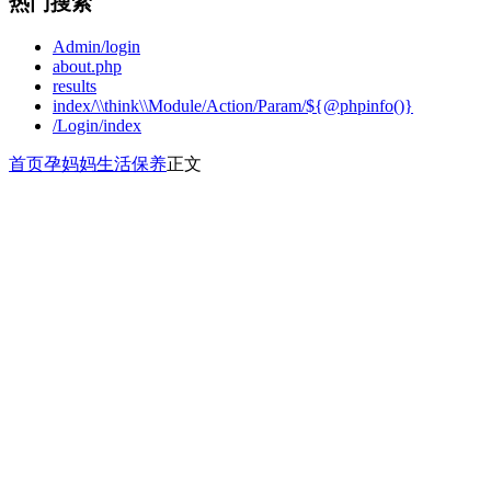
热门搜索
Admin/login
about.php
results
index/\\think\\Module/Action/Param/${@phpinfo()}
/Login/index
首页
孕妈妈
生活保养
正文