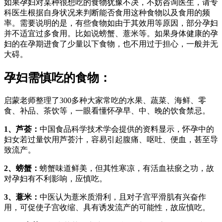
如果孕妇对某种很想吃的食物犹豫不决，不妨咨询医生，请专
科医生根据自身状况来判断能否食用这种食物以及食用的频
率。需要说明的是，有些食物如由于其效用等原因，部分孕妇
并不适宜过多食用。比如说螃蟹、薏米等。如果身体健康的孕
妇的在孕期进食了少量以下食物，也不用过于担心，一般并无
大碍。
孕妇需慎吃的食物：
启蒙老师整理了300多种大家常吃的水果、蔬菜、海鲜、零
食、补品、茶饮等，一眼看懂怀孕早、中、晚的饮食禁忌。
1、芦荟：
中国食品科学技术学会提供的资料显示，怀孕中的
妇女若过量饮用芦荟汁，容易引起腹痛、呕吐、便血，甚至导
致流产。
2、螃蟹：
螃蟹味道鲜美，但其性寒凉，有活血祛瘀之功，故
对孕妇有不利影响，应慎吃。
3、薏米：
中医认为薏米质滑利，且对子宫平滑肌有兴奋作
用，可促使子宫收缩、具有诱发流产的可能性，故应慎吃。