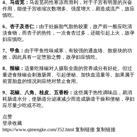
4、马齿苋：
马齿苋药性寒凉而滑利，对于子宫有明显的兴奋
作用，能使子宫收缩次数增多、强度增大，易造成流产，故应
慎吃。
6、杏子及杏仁：
由于妊娠胎气胎热较重，故产前一般应吃清
淡食物，而杏子的热性，一次食杏过多，还能引起上火，故孕
妇应慎吃。
7、甲鱼：
由于甲鱼性味咸寒，有较强的通血络、散瘀块的功
效，因此具有一定堕胎之弊，故孕妇应慎吃。
8、辣椒：
适量吃辣椒对人摄取全面的营养成分有好处。但过
量进食辣椒会刺激肠胃、引起便秘、加快血流量等。如果属于
前置胎盘的情况则应绝对禁止食用。
9、花椒、八角、桂皮、五香粉：
这些属于热性调味品，易消
耗肠道水分，使肠道分泌液减少而造成肠道干燥和便秘，孕妇
应尽量少吃或不吃。
点赞
登录收藏
https://www.qimengke.com/352.html
复制链接
复制链接