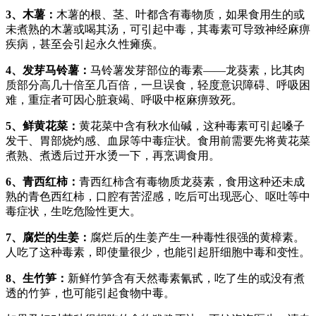
3、木薯：
木薯的根、茎、叶都含有毒物质，如果食用生的或
未煮熟的木薯或喝其汤，可引起中毒，其毒素可导致神经麻痹
疾病，甚至会引起永久性瘫痪。
4、发芽马铃薯：
马铃薯发芽部位的毒素——龙葵素，比其肉
质部分高几十倍至几百倍，一旦误食，轻度意识障碍、呼吸困
难，重症者可因心脏衰竭、呼吸中枢麻痹致死。
5、鲜黄花菜：
黄花菜中含有秋水仙碱，这种毒素可引起嗓子
发干、胃部烧灼感、血尿等中毒症状。食用前需要先将黄花菜
煮熟、煮透后过开水烫一下，再烹调食用。
6、青西红柿：
青西红柿含有毒物质龙葵素，食用这种还未成
熟的青色西红柿，口腔有苦涩感，吃后可出现恶心、呕吐等中
毒症状，生吃危险性更大。
7、腐烂的生姜：
腐烂后的生姜产生一种毒性很强的黄樟素。
人吃了这种毒素，即使量很少，也能引起肝细胞中毒和变性。
8、生竹笋：
新鲜竹笋含有天然毒素氰甙，吃了生的或没有煮
透的竹笋，也可能引起食物中毒。