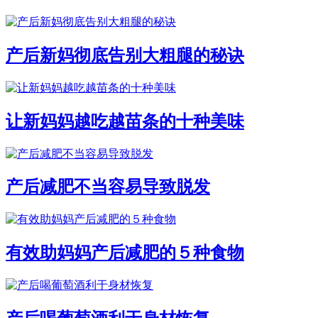
产后新妈彻底告别大粗腿的秘诀
让新妈妈越吃越苗条的十种美味
产后减肥不当容易导致脱发
有效助妈妈产后减肥的５种食物