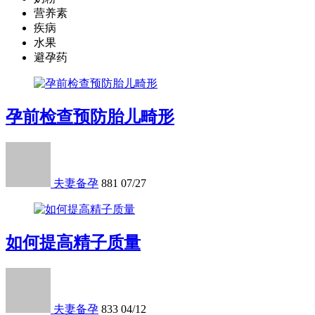
营养素
疾病
水果
避孕药
孕前检查预防胎儿畸形
夫妻备孕
881
07/27
如何提高精子质量
夫妻备孕
833
04/12