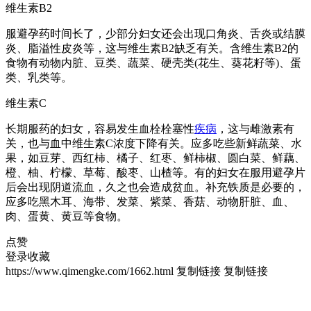
维生素B2
服避孕药时间长了，少部分妇女还会出现口角炎、舌炎或结膜
炎、脂溢性皮炎等，这与维生素B2缺乏有关。含维生素B2的
食物有动物内脏、豆类、蔬菜、硬壳类(花生、葵花籽等)、蛋
类、乳类等。
维生素C
长期服药的妇女，容易发生血栓栓塞性
疾病
，这与雌激素有
关，也与血中维生素C浓度下降有关。应多吃些新鲜蔬菜、水
果，如豆芽、西红柿、橘子、红枣、鲜柿椒、圆白菜、鲜藕、
橙、柚、柠檬、草莓、酸枣、山楂等。有的妇女在服用避孕片
后会出现阴道流血，久之也会造成贫血。补充铁质是必要的，
应多吃黑木耳、海带、发菜、紫菜、香菇、动物肝脏、血、
肉、蛋黄、黄豆等食物。
点赞
登录收藏
https://www.qimengke.com/1662.html
复制链接
复制链接