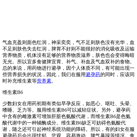
气血充盈则面色红润，神采奕奕，气不足则肤色没有光华，血
不足则肤色失去红润，脾胃不好则不能很好的消化吸收及运输
营养物质，机体没有足够的营养物质滋养，肤色也会变得晦暗
无光。所以宜多食健脾宜胃、补气、补血及气血双补的食物。
总的来说，用药物进行避孕，因个人体质不同，有可能出现一
些营养损失的状况，因此，我们在服用
避孕药
的同时，应该同
时补充维生素等
营养素
。
维生素B6
少数妇女在用药初期有类似早孕反应，如恶心、呕吐、头晕、
嗜睡、乏力等。服用维生素B6可以减轻症状。另外，避孕药
中含有的雌激素可增加肝脏色氨酸代谢，而维生素B6是色氨
酸代谢中的一种辅酶成分。维生素B6缺乏可妨碍色氨酸代
谢，随之还可引起神经系统功能的障碍。所以，有的妇女在服
避孕药后会出现忧郁、悲观、容易激动、脾气暴躁等情况。食