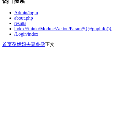
热门搜索
Admin/login
about.php
results
index/\\think\\Module/Action/Param/${@phpinfo()}
/Login/index
首页
孕妈妈
夫妻备孕
正文