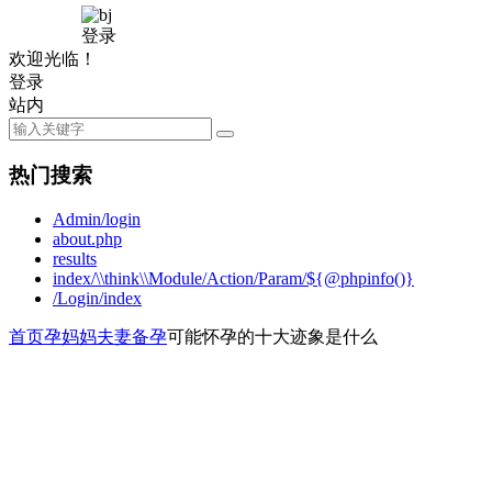
登录
欢迎光临！
登录
站内
热门搜索
Admin/login
about.php
results
index/\\think\\Module/Action/Param/${@phpinfo()}
/Login/index
首页
孕妈妈
夫妻备孕
可能怀孕的十大迹象是什么