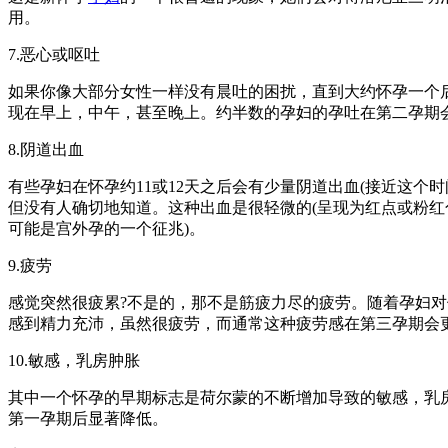
用。
7.恶心或呕吐
如果你像大部分女性一样没有晨吐的困扰，直到大约怀孕一个后
现在早上，中午，甚至晚上。约半数的孕妇的孕吐在第二孕期
8.阴道出血
有些孕妇在怀孕约11或12天之后会有少量阴道出血(接近这个
但没有人确切地知道。这种出血是很轻微的(呈现为红点或粉红
可能是宫外孕的一个征兆)。
9.疲劳
感觉突然很疲累?不是的，那不是筋疲力尽的疲劳。随着孕妇
感到精力充沛，虽然很疲劳，而通常这种疲劳感在第三孕期会
10.敏感，乳房肿胀
其中一个怀孕的早期标志是荷尔蒙的不断增加导致的敏感，乳
第一孕期后显著降低。