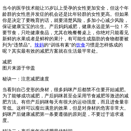
当今的医学技术能让35岁以上受孕的女性更加安全，但这个年
龄群的女性患并发症的机会还是比年轻群的女性更高。但如果
你是决定了要晚育的话，就要清楚风险，多加小心减少风险，
保证健康宝宝的出生。产后妈妈减肥，健康永远是第一位！不
要节食，只吃健康食品，尤其在晚餐餐桌上，你绝对只能看见
新鲜的水果或者是鲜榨的果汁，有可能生成脂肪的食物都要被
列为“违禁品”。
辣妈
的“训练有素”的
饮食
习惯是怎样炼成的
呢？其实最有效的减肥方案就在生活最平常处。
减肥
图片来源于华盖
秘诀一：注意减肥速度
当看到自己变形的身材，很多妈咪产后都禁不住要开始减肥。
为了能够成功减肥，产后妈咪甚至会采用节食减肥等激进的减
肥方法。有些产后妈咪每天有很大的运动强度，而且进食量非
常低。这样可以瘦出满意的效果，但是对身材的危害非常大。
妈咪产后健康减肥第一条要遵循的原则是，不要过于追求速
度。