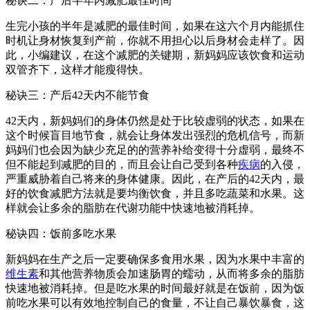
秘诀二：产后半年内减肥最佳时间
生完小孩的半年是减肥的最佳时间，如果在这六个月内能抓住
时机让身材恢复到产前，你就不用担心以后身材会走样了。因
此，小编建议，在这个减肥的关键期，新妈妈应该饮食和运动
双管齐下，这样才能瘦得快。
秘诀三：产后42天内不能节食
42天内，新妈妈们的身体仍然是处于比较虚弱的状态，如果在
这个时候盲目地节食，就会让身体发出强烈的危机信号，而新
妈妈们也会因为缺少充足的的营养补给变得十分虚弱，最终不
但不能起到减肥的目的，而且会让自己受到各种
疾病
的入侵，
严重威胁着自己将来的身体健康。因此，在产后的42天内，最
好的饮食减肥方法就是要均衡饮食，并且多吃蔬菜和水果。这
样就会让多余的脂肪在代谢功能中快速地被消耗掉。
秘诀四：饭前多吃水果
新妈妈在生产之后一定要确保多食用水果，因为水果中丰富的
维生素
和其他营养物质会加速肠胃的蠕动，从而将多余的脂肪
快速地被消耗掉。但是吃水果的时间最好就是在饭前，因为饭
前吃水果可以有效地控制自己的食量，不让自己暴饮暴食，这