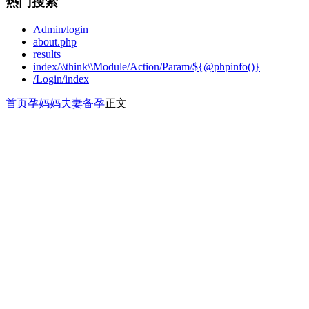
热门搜索
Admin/login
about.php
results
index/\\think\\Module/Action/Param/${@phpinfo()}
/Login/index
首页
孕妈妈
夫妻备孕
正文