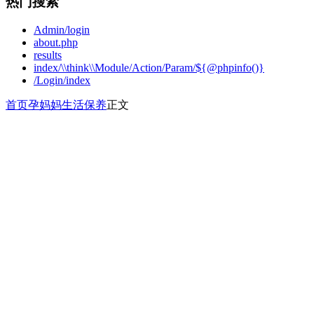
热门搜索
Admin/login
about.php
results
index/\\think\\Module/Action/Param/${@phpinfo()}
/Login/index
首页
孕妈妈
生活保养
正文