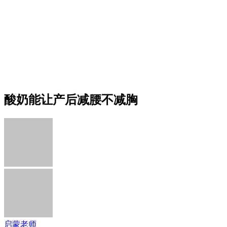
酸奶能让产后减腰不减胸
启蒙老师