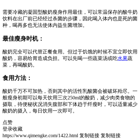
需要冷藏的凝固型酸奶瘦身作用最佳，可以常温保存的酸牛奶
饮料在出厂前已经经过杀菌的步骤，因此喝入体内也是死的菌
种，喝再多也无法使体内益生菌增加。
最佳瘦身时机：
酸奶完全可以代替正餐食用。但过于饥饿的时候不宜立即饮用
酸奶，容易给胃造成负担。可以先喝一些蔬菜汤或吃
水果
蔬
菜，再喝酸奶。
食用方法：
酸奶千万不可加热，否则其中的活性乳酸菌会被破坏殆尽。一
般瘦身初期可以每天饮用三次250ml的酸奶，减少肉类食物的
摄取，待便秘状况消失腹部和下体趋于纤瘦时，可以适量减少
酸奶的摄入，每日饮用一次即可。
点赞
登录收藏
https://www.qimengke.com/1422.html
复制链接
复制链接