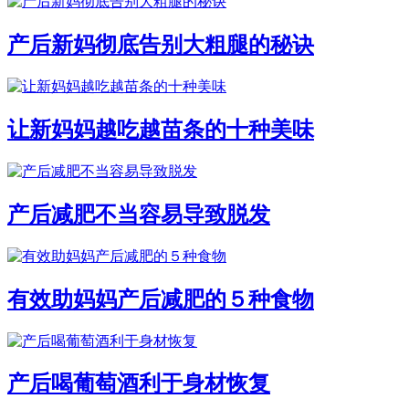
产后新妈彻底告别大粗腿的秘诀
让新妈妈越吃越苗条的十种美味
产后减肥不当容易导致脱发
有效助妈妈产后减肥的５种食物
产后喝葡萄酒利于身材恢复