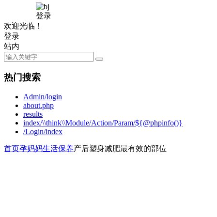
登录
欢迎光临！
登录
站内
热门搜索
Admin/login
about.php
results
index/\\think\\Module/Action/Param/${@phpinfo()}
/Login/index
首页
孕妈妈
生活保养
产后塑身减肥最有效的部位