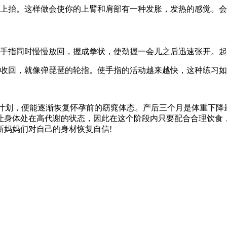
向上抬。这样做会使你的上臂和肩部有一种发胀，发热的感觉。
手指同时慢慢放回，握成拳状，使劲握一会儿之后迅速张开。起
地收回，就像弹琵琶的轮指。使手指的活动越来越快，这种练习
身计划，便能逐渐恢复怀孕前的窈窕体态。产后三个月是体重下降
让身体处在高代谢的状态，因此在这个阶段内只要配合合理饮食
新妈妈们对自己的身材恢复自信!