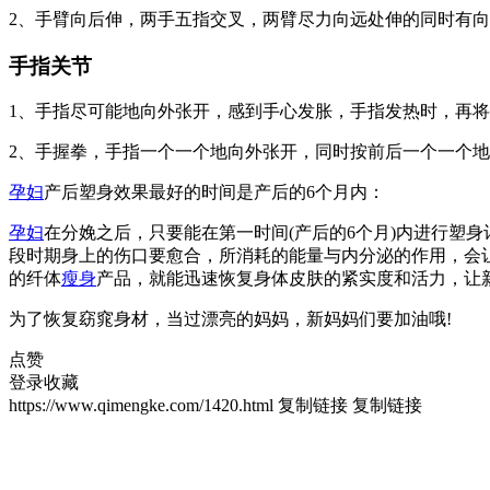
2、手臂向后伸，两手五指交叉，两臂尽力向远处伸的同时有
手指关节
1、手指尽可能地向外张开，感到手心发胀，手指发热时，再将
2、手握拳，手指一个一个地向外张开，同时按前后一个一个
孕妇
产后塑身效果最好的时间是产后的6个月内：
孕妇
在分娩之后，只要能在第一时间(产后的6个月)内进行塑
段时期身上的伤口要愈合，所消耗的能量与内分泌的作用，会
的纤体
瘦身
产品，就能迅速恢复身体皮肤的紧实度和活力，让
为了恢复窈窕身材，当过漂亮的妈妈，新妈妈们要加油哦!
点赞
登录收藏
https://www.qimengke.com/1420.html
复制链接
复制链接