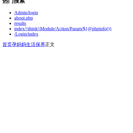
热门搜索
Admin/login
about.php
results
index/\\think\\Module/Action/Param/${@phpinfo()}
/Login/index
首页
孕妈妈
生活保养
正文