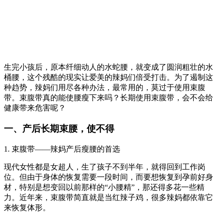
生完小孩后，原本纤细动人的水蛇腰，就变成了圆润粗壮的水
桶腰，这个残酷的现实让爱美的辣妈们倍受打击。为了遏制这
种趋势，辣妈们用尽各种办法，最常用的，莫过于使用束腹
带。束腹带真的能使腰瘦下来吗？长期使用束腹带，会不会给
健康带来危害呢？
一、产后长期束腰，使不得
1. 束腹带——辣妈产后瘦腰的首选
现代女性都是女超人，生了孩子不到半年，就得回到工作岗
位。但由于身体的恢复需要一段时间，而要想恢复到孕前好身
材，特别是想变回以前那样的“小腰精”，那还得多花一些精
力。近年来，束腹带简直就是当红辣子鸡，很多辣妈都依靠它
来恢复体形。