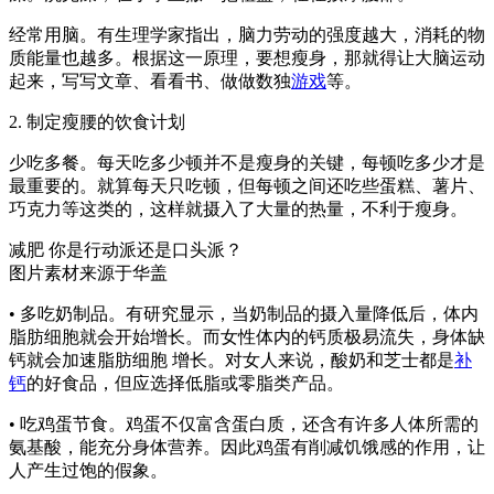
经常用脑。有生理学家指出，脑力劳动的强度越大，消耗的物
质能量也越多。根据这一原理，要想瘦身，那就得让大脑运动
起来，写写文章、看看书、做做数独
游戏
等。
2. 制定瘦腰的饮食计划
少吃多餐。每天吃多少顿并不是瘦身的关键，每顿吃多少才是
最重要的。就算每天只吃顿，但每顿之间还吃些蛋糕、薯片、
巧克力等这类的，这样就摄入了大量的热量，不利于瘦身。
减肥 你是行动派还是口头派？
图片素材来源于华盖
• 多吃奶制品。有研究显示，当奶制品的摄入量降低后，体内
脂肪细胞就会开始增长。而女性体内的钙质极易流失，身体缺
钙就会加速脂肪细胞 增长。对女人来说，酸奶和芝士都是
补
钙
的好食品，但应选择低脂或零脂类产品。
• 吃鸡蛋节食。鸡蛋不仅富含蛋白质，还含有许多人体所需的
氨基酸，能充分身体营养。因此鸡蛋有削减饥饿感的作用，让
人产生过饱的假象。