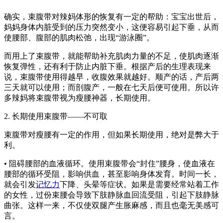
确实，束腹带对辣妈体形的恢复有一定的帮助：宝宝出世后，
妈妈身体内脏受到的压力突然变小，这便容易引起下垂，从而
使腰部、腹部的肌肉松弛，出现“游泳圈”。
而用上了束腹带，就能帮助补充肌肉力量的不足，使肌肉逐渐
恢复弹性，还有利于防止内脏下垂。根据产后的生理表现来
说，束腹带使用得越早，收腹效果就越好。顺产的话，产后两
三天就可以使用；而剖腹产，一般在七天后便可使用。所以许
多辣妈将束腹带视为瘦腰神器，长期使用。
2. 长期使用束腹带——不可取
束腹带对瘦腰有一定的作用，但如果长期使用，绝对是弊大于
利。
• 阻碍腰部的血液循环。使用束腹带会“封住”腰身，使血液在
腰部的循环受阻，影响供血，甚至影响身体发育。时间一长，
就会引发
记忆力
下降、头晕等症状。如果是需要经常站着工作
的女性，过份束腰会导致下肢静脉血回流受阻，引起下肢静脉
曲张。这样一来，不仅使双腿产生胀麻感，而且也毫无美感可
言。