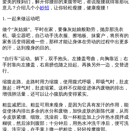
爱美的辣妈们，解开你腰部的束腹带吧，谁说瘦腰就得靠那玩
意儿？介绍几个小
妙招
，让你轻松瘦腰，健康瘦腰！
1. 一起来做运动吧
做个“灰姑娘”。平时在家，要像灰姑娘般勤劳，抛弃那洗衣
机、吸尘器吧，自己动手洗衣服、擦地板、抹窗户，将所有的
家务活变得困难一些，那样才能让身体在劳动的过程中出更多
的汗，达到瘦身的目的。
“自行车”运动。躺下，双手抱头。左膝盖弯曲，向胸靠近；右
手肘靠向左膝盖，右肩膀也随之抬起。再换另外一边，交替进
行。
缩腹走路。走路时用力缩腹，使用腹式呼吸，即吸气时，肚皮
胀起；呼气时，肚皮缩紧。这样不仅能促进体内废物的排出，
增强肺活量，还可以让小腹肌肉变得紧实。
粗盐减肥法。粗盐可用来瘦身，是因为它具有发汗的作用，能
促使体内排出多余的水分和废物，加快皮肤的新陈代谢，从而
令皮肤紧绷、细致。洗澡前，取一杯粗盐加上少许热水搅拌成
糊状，然后涂到腹部；十分钟后，用热水冲洗干净后，便可洗
澡。洗完澡，在手掌上撒一把粗盐，轻轻按摩腹部。