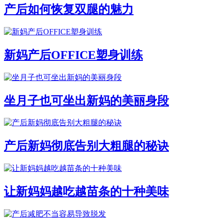
产后如何恢复双腿的魅力
新妈产后OFFICE塑身训练
坐月子也可坐出新妈的美丽身段
产后新妈彻底告别大粗腿的秘诀
让新妈妈越吃越苗条的十种美味