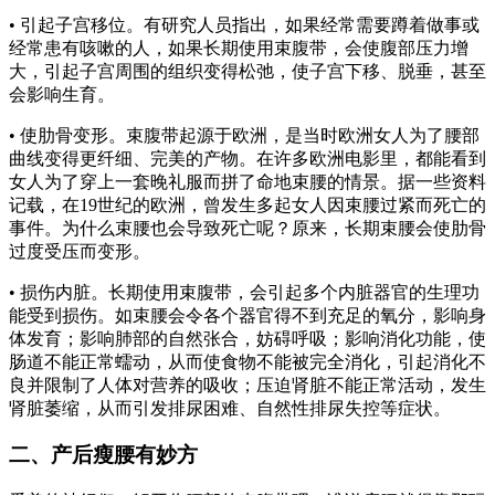
• 引起子宫移位。有研究人员指出，如果经常需要蹲着做事或
经常患有咳嗽的人，如果长期使用束腹带，会使腹部压力增
大，引起子宫周围的组织变得松弛，使子宫下移、脱垂，甚至
会影响生育。
• 使肋骨变形。束腹带起源于欧洲，是当时欧洲女人为了腰部
曲线变得更纤细、完美的产物。在许多欧洲电影里，都能看到
女人为了穿上一套晚礼服而拼了命地束腰的情景。据一些资料
记载，在19世纪的欧洲，曾发生多起女人因束腰过紧而死亡的
事件。为什么束腰也会导致死亡呢？原来，长期束腰会使肋骨
过度受压而变形。
• 损伤内脏。长期使用束腹带，会引起多个内脏器官的生理功
能受到损伤。如束腰会令各个器官得不到充足的氧分，影响身
体发育；影响肺部的自然张合，妨碍呼吸；影响消化功能，使
肠道不能正常蠕动，从而使食物不能被完全消化，引起消化不
良并限制了人体对营养的吸收；压迫肾脏不能正常活动，发生
肾脏萎缩，从而引发排尿困难、自然性排尿失控等症状。
二、产后瘦腰有妙方