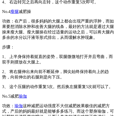
4、 右边转完之后再向左转，这个动作重复5次即可。
No.4
瘦腿
减肥操
功效：在产后，很多妈妈的大腿上都会出现严重的浮肿，而如
果要想消除水肿和改善大腿的线条，最好的方法就是通过大腿
操来瘦大腿。瘦大腿操在经过适量的运动之后，可以将大腿内
多余的水分以汗液等形式排出，从而缓解水肿现象。
步骤：
1、 上半身保持着挺直的姿势，双腿微微地打开并且弯曲，而
双手则摆放在大腿上。
2、 将右腿伸出来向前不断延伸，脚尖始终保持着向上的趋
势，向前伸出的右腿则是向下压。
3、 这个压腿的动作重复5次。然后换左腿重复5次就可以了。
No.5减肥
瑜伽
功效：
瑜伽
这种减肥运动强度不大但减肥效果极佳的减肥方
式，产后的妈妈最好就是能够多多练习。而这个塑身瑜伽，可