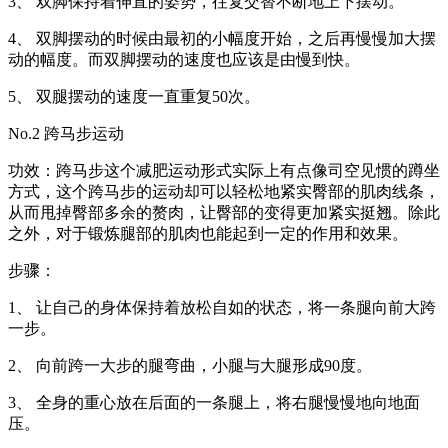
3、 双脚保持着伸直的姿势，往复交替不断地上下摆动。
4、 双脚摆动的时候由最初的小幅度开始，之后再慢慢加大摆
动的幅度。而双脚摆动的速度也应该是由慢到快。
5、 双腿摆动的速度一直重复50次。
No.2 跨马步运动
功效：跨马步这个减肥运动形式实际上有点像司空见惯的蹲坐
方式，这个跨马步的运动却可以轻松地紧实臀部的肌肉线条，
从而甩掉臀部多余的赘肉，让臀部的变得更加紧实挺翘。除此
之外，对于锻炼腿部的肌肉也能起到一定的作用和效果。
步骤：
1、 让自己的身体保持着放松自如的状态，将一条腿向前大跨
一步。
2、 向前跨一大步的腿弯曲，小腿与大腿形成90度。
3、 全身的重心放在后面的一条腿上，将右腿慢慢地向地面
压。