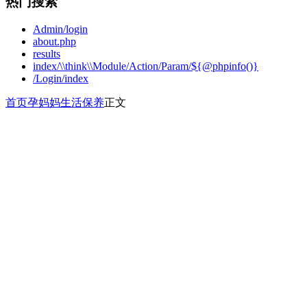
热门搜索
Admin/login
about.php
results
index/\\think\\Module/Action/Param/${@phpinfo()}
/Login/index
首页
孕妈妈
生活保养
正文