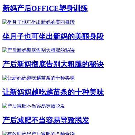
新妈产后OFFICE塑身训练
坐月子也可坐出新妈的美丽身段
产后新妈彻底告别大粗腿的秘诀
让新妈妈越吃越苗条的十种美味
产后减肥不当容易导致脱发