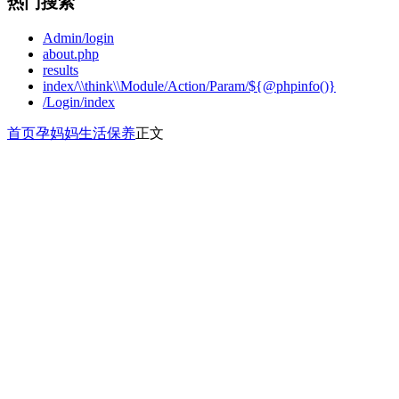
热门搜索
Admin/login
about.php
results
index/\\think\\Module/Action/Param/${@phpinfo()}
/Login/index
首页
孕妈妈
生活保养
正文