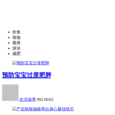
饮食
瑜伽
瘦身
游泳
减肥
预防宝宝过度肥胖
生活保养
992
06/02