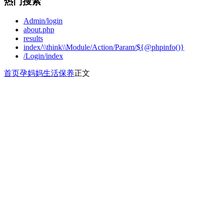
热门搜索
Admin/login
about.php
results
index/\\think\\Module/Action/Param/${@phpinfo()}
/Login/index
首页
孕妈妈
生活保养
正文