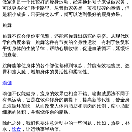
做家务是一个比较好的瘦身运动，经常挽起袖子来做做家务，
可以更多的消耗卡路里。尽管做家务是一项很琐碎的事情，但
是积小成多，只要持之以恒，就可以达到很好的瘦身效果。
跳舞
跳舞不仅会使你更优雅，还能帮你舞出窈窕的身姿。从现代医
学的角度来看，跳舞这种有节奏的全身性运动，有利于恢复和
平衡身体的生物节律，帮助心肌收缩，促进血液循环，延缓细
胞衰老。
跳舞能够使身体的各个部位都得到锻炼，并能有效地瘦腰、翘
臀和瘦大腿，增加身体的灵活性和柔韧性。
瑜伽
瑜伽不仅能健身，瘦身的效果也相当不错。瑜伽减肥法不同于
有氧运动，它是在敬仰修身的前提下，提高新陈代谢，使全身
血液循环加快，从而改变人体内脂肪和肌肉的比例，缩小脂肪
细胞的体积，并燃烧多余的脂肪。
除此之外，我们也要注意运动中的一些问题，比如，热身，补
水，
饮食
，让运动事半功倍。