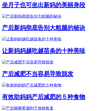
坐月子也可坐出新妈的美丽身段
产后新妈彻底告别大粗腿的秘诀
让新妈妈越吃越苗条的十种美味
产后减肥不当容易导致脱发
有效助妈妈产后减肥的５种食物