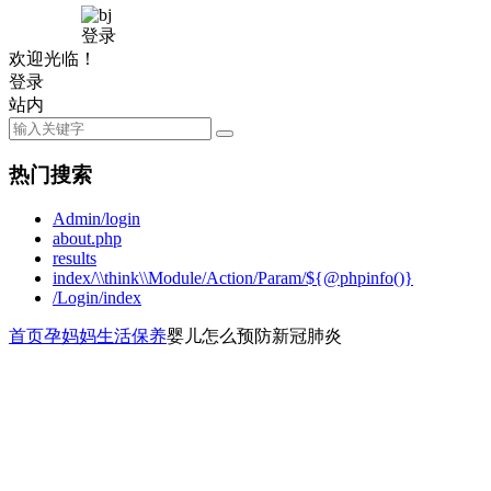
登录
欢迎光临！
登录
站内
热门搜索
Admin/login
about.php
results
index/\\think\\Module/Action/Param/${@phpinfo()}
/Login/index
首页
孕妈妈
生活保养
婴儿怎么预防新冠肺炎