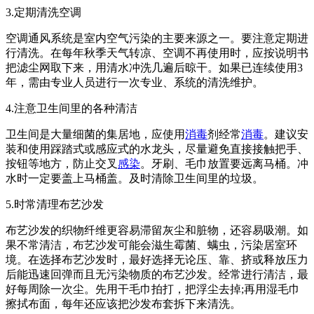
3.定期清洗空调
空调通风系统是室内空气污染的主要来源之一。要注意定期进
行清洗。在每年秋季天气转凉、空调不再使用时，应按说明书
把滤尘网取下来，用清水冲洗几遍后晾干。如果已连续使用3
年，需由专业人员进行一次专业、系统的清洗维护。
4.注意卫生间里的各种清洁
卫生间是大量细菌的集居地，应使用
消毒
剂经常
消毒
。建议安
装和使用踩踏式或感应式的水龙头，尽量避免直接接触把手、
按钮等地方，防止交叉
感染
。牙刷、毛巾放置要远离马桶。冲
水时一定要盖上马桶盖。及时清除卫生间里的垃圾。
5.时常清理布艺沙发
布艺沙发的织物纤维更容易滞留灰尘和脏物，还容易吸潮。如
果不常清洁，布艺沙发可能会滋生霉菌、螨虫，污染居室环
境。在选择布艺沙发时，最好选择无论压、靠、挤或释放压力
后能迅速回弹而且无污染物质的布艺沙发。经常进行清洁，最
好每周除一次尘。先用干毛巾拍打，把浮尘去掉;再用湿毛巾
擦拭布面，每年还应该把沙发布套拆下来清洗。