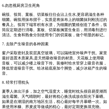
6.勿忽视厨房卫生死角
碗筷、筷筒、案板、切菜板往往会沾上生水,更容易滋生各种
细菌。碗筷用抹布揩干，实质是将抹布上的细菌抹到刚洗过的
餐具上。筷筒下端常积有水渍，为细菌的繁殖创造了条件，筷
筒应定期进行消毒。案板、切菜板搁置生食后，用消毒剂进行
清洁。生食和熟食分别使用专门的切菜板，做个明显的标记。
7. 去除产生噪音的各种因素
窗户采取密封及双层真空玻璃，可以隔绝室外噪声干扰。家里
最好选置木质家具,是天然吸收噪音的材质。天花板上使用吸
音板，可以减少楼上噪音下传。装修时给水管穿上吸音衣服，
降低管道噪音干扰。给冰箱底座加个脚垫，减少冰箱产生的噪
音。
8. 经常打理枕头
夏季人体出汗多，加之空气湿度大，睡觉时枕头很容易受潮而
滋生霉菌。天气晴朗时，最好将枕心换洗或放在阳光下暴晒。
如果是在潮湿的南方地区生活，枕心最好每半月暴晒一次。如
果使用米糠、荞麦皮等做成的枕心，最好定期更换填充物。