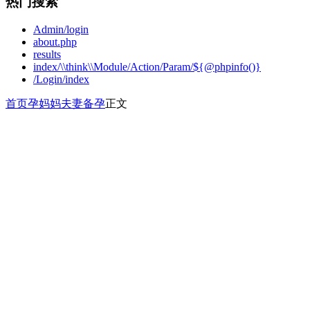
热门搜索
Admin/login
about.php
results
index/\\think\\Module/Action/Param/${@phpinfo()}
/Login/index
首页
孕妈妈
夫妻备孕
正文