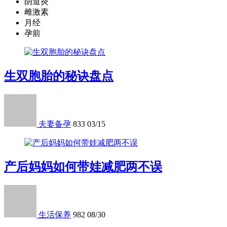
阴道炎
雌激素
月经
孕前
生双胞胎的秘诀盘点
夫妻备孕
833
03/15
产后妈妈如何带娃减肥两不误
生活保养
982
08/30