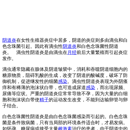
阴道炎
在女性生殖器炎症中居多，阴道的炎症则多由滴虫和白
色念珠菌引起。因此有滴虫性
阴道炎
和白色念珠菌性阴道
炎。 滴虫性阴道炎是由滴虫在
月经
前后大量繁殖而引起炎症
发作。
滴虫通常隐藏在腺体及阴道皱襞中，消耗和吞噬阴道细胞内的
糖原物质，阻碍乳酸的生成，改变了阴道的酸碱度，破坏了防
御机制，促进继发性的细菌
感染
。滴虫性阴道炎表现为外阴瘙
痒和有稀薄的泡沫状白带，也可造成尿道
感染
，而出现尿频、
尿痛等症状。严重的阴道炎症常常导致不孕，因为大量的白细
胞和泡沫状白带使
精子
的运动发生改变，不能到达输卵管与卵
子结合。
白色念珠菌性阴道炎是由白色念珠菌感染而引起的。白色念珠
菌是条件致病菌，只有当局部的环境条件适合时，才易发病。
如怀孕、糖尿病或接受大量
雌激素
治疗的患者，由于阴道中的