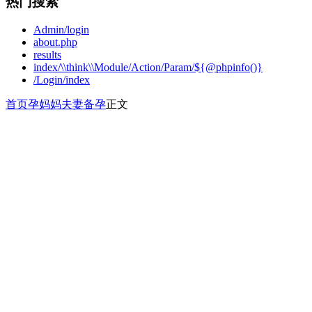
热门搜索
Admin/login
about.php
results
index/\\think\\Module/Action/Param/${@phpinfo()}
/Login/index
首页
孕妈妈
夫妻备孕
正文