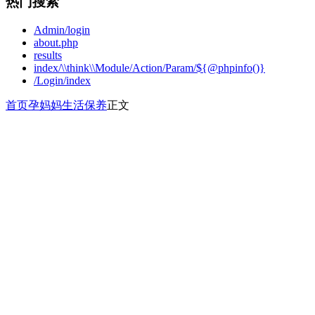
热门搜索
Admin/login
about.php
results
index/\\think\\Module/Action/Param/${@phpinfo()}
/Login/index
首页
孕妈妈
生活保养
正文