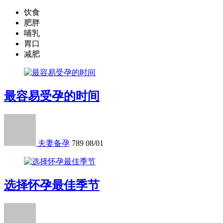
饮食
肥胖
哺乳
胃口
减肥
最容易受孕的时间
夫妻备孕
789
08/01
选择怀孕最佳季节