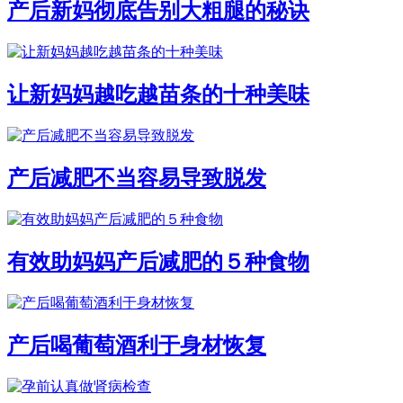
产后新妈彻底告别大粗腿的秘诀
让新妈妈越吃越苗条的十种美味
产后减肥不当容易导致脱发
有效助妈妈产后减肥的５种食物
产后喝葡萄酒利于身材恢复