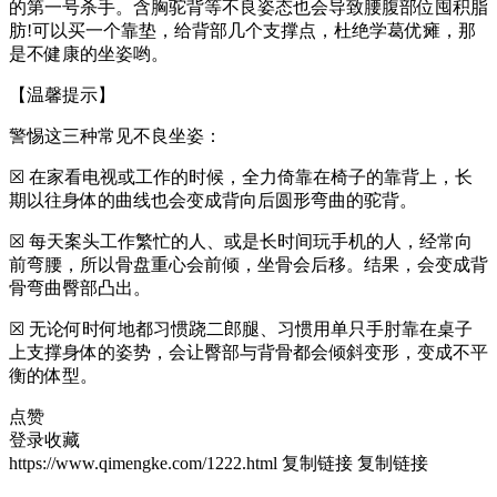
的第一号杀手。含胸驼背等不良姿态也会导致腰腹部位囤积脂
肪!可以买一个靠垫，给背部几个支撑点，杜绝学葛优瘫，那
是不健康的坐姿哟。
【温馨提示】
警惕这三种常见不良坐姿：
☒ 在家看电视或工作的时候，全力倚靠在椅子的靠背上，长
期以往身体的曲线也会变成背向后圆形弯曲的驼背。
☒ 每天案头工作繁忙的人、或是长时间玩手机的人，经常向
前弯腰，所以骨盘重心会前倾，坐骨会后移。结果，会变成背
骨弯曲臀部凸出。
☒ 无论何时何地都习惯跷二郎腿、习惯用单只手肘靠在桌子
上支撑身体的姿势，会让臀部与背骨都会倾斜变形，变成不平
衡的体型。
点赞
登录收藏
https://www.qimengke.com/1222.html
复制链接
复制链接