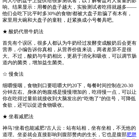
同大小的盘子上提供给很多测试者，以了解餐盘对人食量的影
响。结果显示：用餐的盘子越大，实验测试者吃得就越多——
他们会吃下比平时多30%的食物!都被大盘子欺骗了有木有，
家里用大碗和大盘子的童鞋，赶紧换成小号餐具吧。
★ 酸奶代替牛奶法
首先有个误区，很多人都认为牛奶经过发酵变成酸奶后会更有
营养，小编告诉你真相，从营养价值来说，两者差异不是很
大。不过，酸奶与牛奶相比，更易于消化和吸收，可以调节肠
道内的菌类，增加益生菌类。
☆ 慢食法
细嚼慢咽，食物到口要咀嚼大约20下，每餐时间控制在20-30
分钟左右。身体的饱腹感是慢慢增加的，吃得慢一点，可以让
你在吃得过量前就接收到大脑发出的“吃饱了”的信号，可降低
食欲，还可以促进食物吸收。
★ 坐着减肥法
神马?坐着也能减肥?古人云：站有站相，坐有坐相，不无他的
道理。坐姿就会直接影响到腹部赘肉的生长，它也是腹部
肥胖