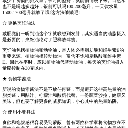
减少了食物的摄入量，长时间坚持，就能悄悄瘦下来。当然水
也不是喝越多越好，饭前可以喝100-200毫升，一天饮水量
1500-1700毫升就够了哦!这方法够懒吧!
☆ 更换烹饪油法
减肥党们一听到油这个字就联想到发胖，其实适当的油脂摄入
是必要的，烹饪油吃对了照样放肆瘦。
烹饪油包括植物油和动物油，是人体必需脂肪酸和维生素E的
重要来源。植物油相较动物油，富含不饱和脂肪酸和维生素
E。因此在平时，应以植物油代替动物油，每天的烹饪油摄入
量应控制在30克以内。
★ 食物零酱法
所说的食物零酱法不是不放任何酱，而是避开这些高热量的油
脂类酱，用醋汁、柠檬汁和酸奶代替。一份蔬菜沙拉，健康又
美味，但也要了解更多的减肥知识，小心其中的热量陷阱。
☆ 使用小餐具法
食欲和饱腹感很容易受到蒙蔽，曾有两位科学家将食物放在不