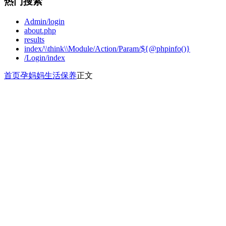
热门搜索
Admin/login
about.php
results
index/\\think\\Module/Action/Param/${@phpinfo()}
/Login/index
首页
孕妈妈
生活保养
正文