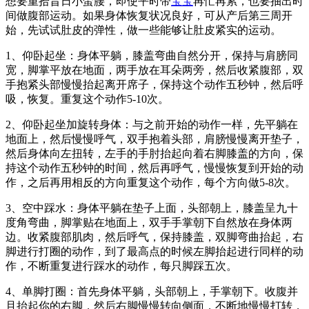
想要重拾昔日小蛮腰，即使平时带
宝宝
再忙再累，也要抽出时
间做腹部运动。如果身体恢复状况良好，可从产后第三周开
始，先试试肚皮的弹性，做一些能够让肚皮紧实的运动。
1、仰卧起坐：身体平躺，膝盖弯曲自然分开，保持与肩膀同
宽，脚掌平放在地面，两手放在耳朵两旁，然后收紧腹部，双
手抱紧头部慢慢抬起离开席子，保持这个动作五秒钟，然后呼
吸，恢复。重复这个动作5-10次。
2、仰卧起坐加旋转身体：与之前开始的动作一样，先平躺在
地面上，然后慢慢呼气，双手抱着头部，肩膀慢慢离开垫子，
然后身体向左扭转，左手的手肘抬起向着右脚膝盖的方向，保
持这个动作五秒钟的时间，然后再呼气，慢慢恢复到开始的动
作，之后再用相反的方向重复这个动作，每个方向做5-8次。
3、空中踩水：身体平躺在垫子上面，头部朝上，膝盖呈九十
度角弯曲，脚掌贴在地面上，双手手掌朝下自然放在身体两
边。收紧腹部肌肉，然后呼气，保持膝盖，双脚弯曲抬起，右
脚进行打圈的动作，到了最高点的时候左脚抬起进行同样的动
作，不断重复进行踩水的动作，每只脚踩五次。
4、单脚打圈：首先身体平躺，头部朝上，手掌朝下。收腹并
且抬起你的右脚，然后右脚慢慢转向侧面，不断地慢慢打转，