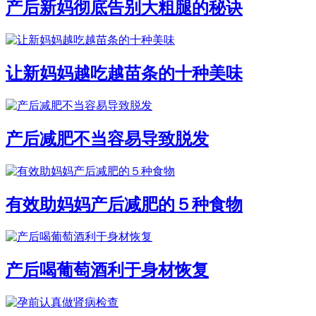
产后新妈彻底告别大粗腿的秘诀
让新妈妈越吃越苗条的十种美味
产后减肥不当容易导致脱发
有效助妈妈产后减肥的５种食物
产后喝葡萄酒利于身材恢复