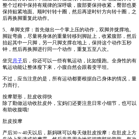
整个过程中保持有规律的深呼吸，腹部要保持收紧，臀部也要
保持贴紧地面。顺时针转十圈，然后再逆时针方向转十圈，之
后再换脚重复此动作。
5、单脚支撑：首先做出一个掌上压的动作，双脚并拢撑地。
脚趾弯曲，尽量将身体的重量转移到脚趾上，收紧腹部，然后
抬起其中一只脚，另一只脚支撑在地上，保持这个动作五秒
钟，然后再换脚进行同一个动作，重复五至八次。
坐完
月子
后，你还可以一些有氧运动，比如慢跑。全身性的有
氧运动能让整体瘦下来，小腹自然会跟着变平坦。
不过，应当注意的是，所有运动都要根据自己身体的情况，量
力而行。
按摩塑形，肚皮收得快
除了勤做运动收肚皮外，宝妈们还要注意日常小细节，也可以
有助收腹哦!
肚皮按摩
产后30～40天以后，新妈咪可以每天做肚皮按摩：在肚皮上方