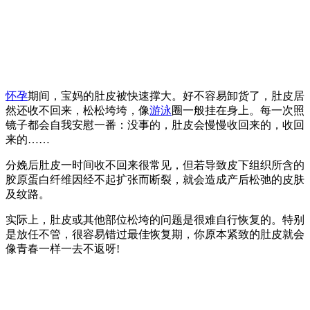
怀孕
期间，宝妈的肚皮被快速撑大。好不容易卸货了，肚皮居
然还收不回来，松松垮垮，像
游泳
圈一般挂在身上。每一次照
镜子都会自我安慰一番：没事的，肚皮会慢慢收回来的，收回
来的……
分娩后肚皮一时间收不回来很常见，但若导致皮下组织所含的
胶原蛋白纤维因经不起扩张而断裂，就会造成产后松弛的皮肤
及纹路。
实际上，肚皮或其他部位松垮的问题是很难自行恢复的。特别
是放任不管，很容易错过最佳恢复期，你原本紧致的肚皮就会
像青春一样一去不返呀!