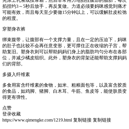
先涂上乳液或按摩霜，然后非常用力地掐捏腹部的脂肪，每次
掐捏约3～5秒后放手，再反复做。力道必须要妈咪感觉到痛才
可能有效，而且每天至少要做15分钟以上，可以缓解肚皮松弛
的程度。
穿塑身衣裤
绑束腹带，让腹部有一个支撑力量，且在一定的压迫下，妈咪
的肚子也比较不会再任意变形，更可撑住正在收缩的子宫，帮
助复旧。塑身衣则可以帮助妈妈们身上的脂肪均匀分布在各部
位，并减少橘皮组织。此外，塑身衣的背架还能帮助支撑妈妈
们的背部。
多摄入纤维素
多食用富含纤维素的食物，如米、粗粮面包等，以及富含胶质
的食品，如鸡脚、猪脚、白木耳、牛筋、鱼皮等，能使肤质变
得更有弹性。
点赞
登录收藏
https://www.qimengke.com/1219.html
复制链接
复制链接