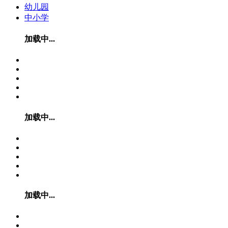
幼儿园
中小学
加载中...
加载中...
加载中...