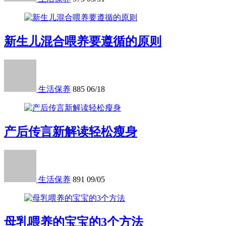
新生儿混合喂养要遵循的原则
生活保养
885
06/18
产后传言新解读轻松瘦身
生活保养
891
09/05
母乳喂养的宝宝的3个方法