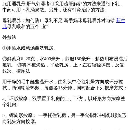
服用通乳丹;肝气郁滞者可采用疏肝解郁的方法来通络下乳，
中药可用下乳涌泉散。另外，还有针灸治疗的方法。
母乳喂养：如何防止母乳不足 新手妈咪母乳喂养对与错
新生
儿
母乳喂养的五个“宜”
外敷法
①用热水或葱汤薰洗乳房。
②鲜蓖麻叶20克，水400毫升，煎服150毫升，趁热用布浸湿后
敷乳。 ③将木梳烤热，平放乳房，上下左右轻轻揉按，反复
数次。按摩法
用干净的毛巾蘸些温开水，由乳头中心往乳晕方向成环形擦
拭，两侧轮流热敷，每侧各15分钟，同时配合下列按摩方式：
a、环形按摩：双手置于乳房的上、下方，以环形方向按摩整
个乳房;
b、螺旋形按摩： 一手托住乳房，另一手食指和中指以螺旋形
向乳头方向按摩;