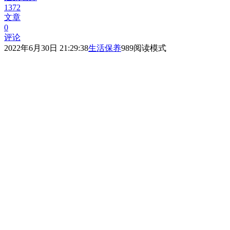
1372
文章
0
评论
2022年6月30日 21:29:38
生活保养
989
阅读模式