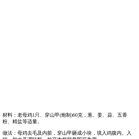
材料：老母鸡1只、穿山甲(炮制)60克，葱、姜、蒜、五香
粉、精盐等适量。
做法：母鸡去毛及内脏，穿山甲砸成小块，填入鸡腹内。入