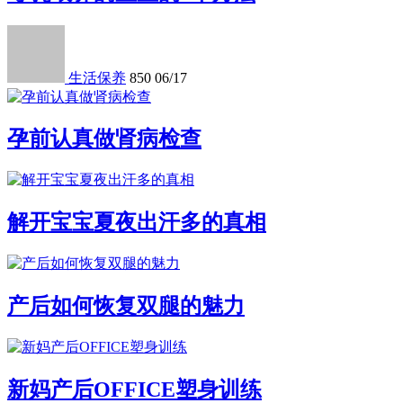
生活保养
850
06/17
孕前认真做肾病检查
解开宝宝夏夜出汗多的真相
产后如何恢复双腿的魅力
新妈产后OFFICE塑身训练