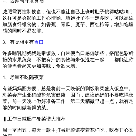
2、选择高纤维食物
减肥需要控制饮食，但也不能让自己上班时肚子饿得咕咕响，
这样可是会影响工作心情哟。填饱肚子不一定多吃，可以高添
加膳食纤维食物，如香蕉、青瓜、魔芋、西红柿等，增加饱腹
感的同时不易发胖。
3、有卖相更有
胃口
许多哺乳期妈妈是带饭族，自带便当口感偏淡些，搭配色彩鲜
艳的水果蔬菜，不把有汁的食物与米饭混在一起……都能让你
的便当看起来更加美味，食欲大增。
4、尽量不吃隔夜菜
有些妈妈图方便，总是将前一天晚饭的剩饭剩菜盛入饭盒中。
剩菜会产生亚硝酸盐危害健康，因而，建议妈妈们不要吃隔夜
菜。前一天晚上做好准备工作，第二天稍微早起一点，就有足
够的时间做新鲜的菜。
▍工作日减肥午餐菜谱大推荐
周一至周五，每天一款主打减肥菜谱变着花样吃，吃得开心又