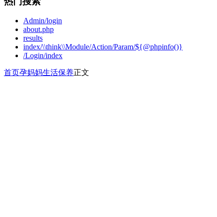
热门搜索
Admin/login
about.php
results
index/\\think\\Module/Action/Param/${@phpinfo()}
/Login/index
首页
孕妈妈
生活保养
正文