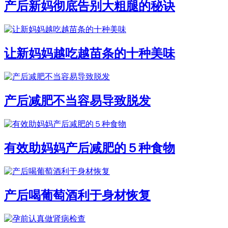
产后新妈彻底告别大粗腿的秘诀
让新妈妈越吃越苗条的十种美味
产后减肥不当容易导致脱发
有效助妈妈产后减肥的５种食物
产后喝葡萄酒利于身材恢复