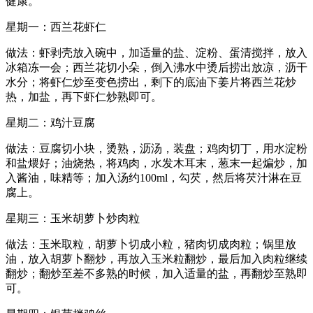
健康。
星期一：西兰花虾仁
做法：虾剥壳放入碗中，加适量的盐、淀粉、蛋清搅拌，放入
冰箱冻一会；西兰花切小朵，倒入沸水中烫后捞出放凉，沥干
水分；将虾仁炒至变色捞出，剩下的底油下姜片将西兰花炒
热，加盐，再下虾仁炒熟即可。
星期二：鸡汁豆腐
做法：豆腐切小块，烫熟，沥汤，装盘；鸡肉切丁，用水淀粉
和盐煨好；油烧热，将鸡肉，水发木耳末，葱末一起煸炒，加
入酱油，味精等；加入汤约100ml，勾芡，然后将芡汁淋在豆
腐上。
星期三：玉米胡萝卜炒肉粒
做法：玉米取粒，胡萝卜切成小粒，猪肉切成肉粒；锅里放
油，放入胡萝卜翻炒，再放入玉米粒翻炒，最后加入肉粒继续
翻炒；翻炒至差不多熟的时候，加入适量的盐，再翻炒至熟即
可。