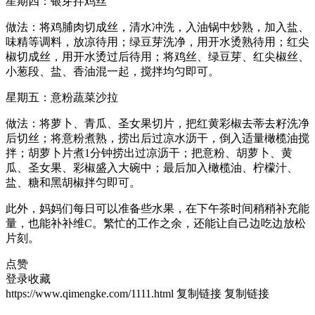
星期四：银芽拌鸡丝
做法：将鸡脯肉切成丝，清水冲洗，入油锅中炒熟，加入盐、
味精等调料，放凉待用；绿豆芽洗净，用开水烫熟待用；红尖
椒切成丝，用开水烫过后待用；将鸡丝、绿豆芽、红尖椒丝、
小葱段、盐、香油混一起，搅拌均匀即可。
星期五：意粉蔬菜沙拉
做法：将萝卜、青瓜、圣女果切片，把红黄彩椒去蒂去籽洗净
后切丝；将意粉煮熟，捞出后过凉水沥干，倒入适量橄榄油搅
拌；胡萝卜片煮1分钟捞出过凉沥干；把意粉、胡萝卜、黄
瓜、圣女果、彩椒盛入大碗中；最后加入橄榄油、柠檬汁、
盐、糖和黑胡椒拌匀即可。
此外，妈妈们每日可以准备些水果，在下午茶时间稍稍补充能
量，也能补补维C。繁忙的工作之余，还能让自己边吃边放松
片刻。
点赞
登录收藏
https://www.qimengke.com/1111.html
复制链接
复制链接