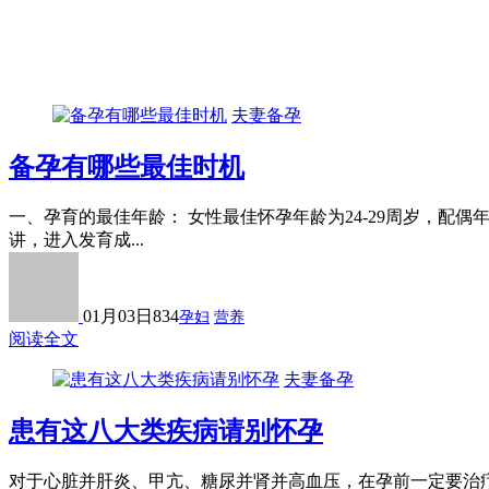
夫妻备孕
备孕有哪些最佳时机
一、孕育的最佳年龄： 女性最佳怀孕年龄为24-29周岁，配偶
讲，进入发育成...
01月03日
834
孕妇
营养
阅读全文
夫妻备孕
患有这八大类疾病请别怀孕
对于心脏并肝炎、甲亢、糖尿并肾并高血压，在孕前一定要治