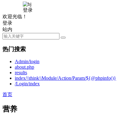
登录
欢迎光临！
登录
站内
热门搜索
Admin/login
about.php
results
index/\\think\\Module/Action/Param/${@phpinfo()}
/Login/index
首页
营养