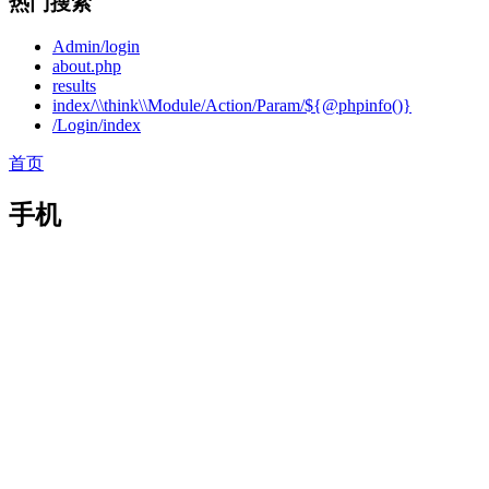
热门搜索
Admin/login
about.php
results
index/\\think\\Module/Action/Param/${@phpinfo()}
/Login/index
首页
手机