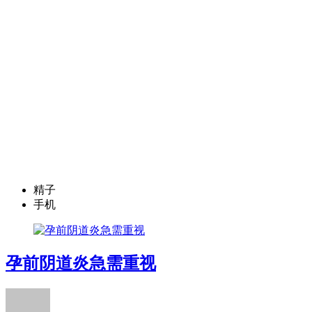
精子
手机
孕前阴道炎急需重视