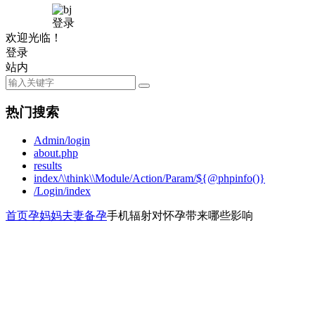
登录
欢迎光临！
登录
站内
热门搜索
Admin/login
about.php
results
index/\\think\\Module/Action/Param/${@phpinfo()}
/Login/index
首页
孕妈妈
夫妻备孕
手机辐射对怀孕带来哪些影响