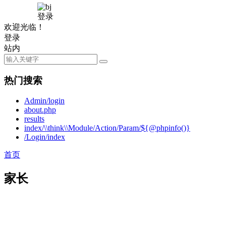
登录
欢迎光临！
登录
站内
热门搜索
Admin/login
about.php
results
index/\\think\\Module/Action/Param/${@phpinfo()}
/Login/index
首页
家长