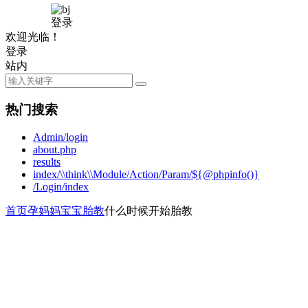
登录
欢迎光临！
登录
站内
热门搜索
Admin/login
about.php
results
index/\\think\\Module/Action/Param/${@phpinfo()}
/Login/index
首页
孕妈妈
宝宝胎教
什么时候开始胎教