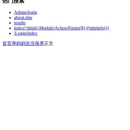
热门搜索
Admin/login
about.php
results
index/\\think\\Module/Action/Param/${@phpinfo()}
/Login/index
首页
孕妈妈
生活保养
正文