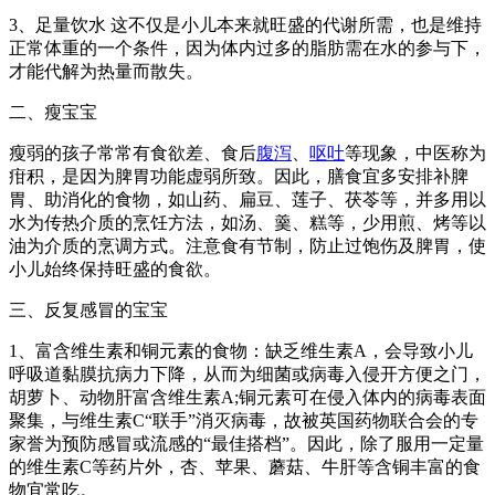
3、足量饮水 这不仅是小儿本来就旺盛的代谢所需，也是维持
正常体重的一个条件，因为体内过多的脂肪需在水的参与下，
才能代解为热量而散失。
二、瘦宝宝
瘦弱的孩子常常有食欲差、食后
腹泻
、
呕吐
等现象，中医称为
疳积，是因为脾胃功能虚弱所致。因此，膳食宜多安排补脾
胃、助消化的食物，如山药、扁豆、莲子、茯苓等，并多用以
水为传热介质的烹饪方法，如汤、羹、糕等，少用煎、烤等以
油为介质的烹调方式。注意食有节制，防止过饱伤及脾胃，使
小儿始终保持旺盛的食欲。
三、反复感冒的宝宝
1、富含维生素和铜元素的食物：缺乏维生素A，会导致小儿
呼吸道黏膜抗病力下降，从而为细菌或病毒入侵开方便之门，
胡萝卜、动物肝富含维生素A;铜元素可在侵入体内的病毒表面
聚集，与维生素C“联手”消灭病毒，故被英国药物联合会的专
家誉为预防感冒或流感的“最佳搭档”。因此，除了服用一定量
的维生素C等药片外，杏、苹果、蘑菇、牛肝等含铜丰富的食
物宜常吃。