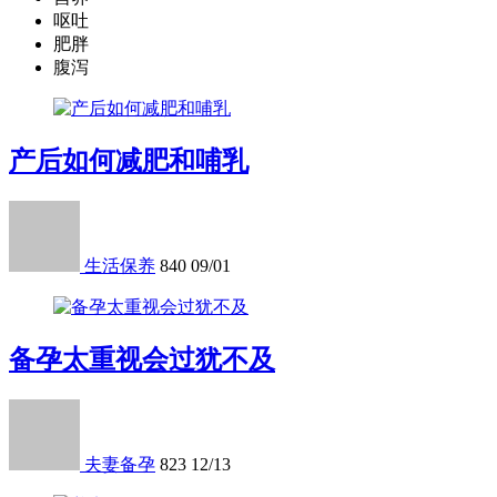
呕吐
肥胖
腹泻
产后如何减肥和哺乳
生活保养
840
09/01
备孕太重视会过犹不及
夫妻备孕
823
12/13