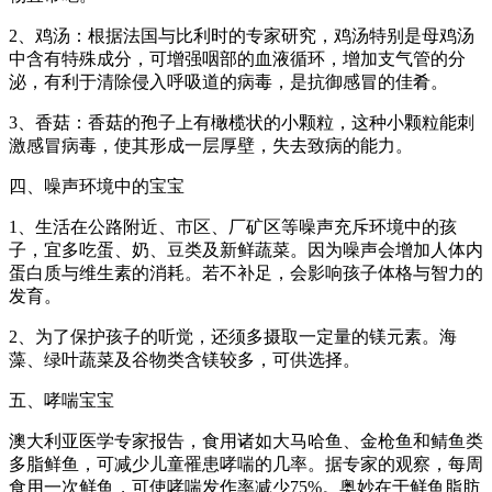
2、鸡汤：根据法国与比利时的专家研究，鸡汤特别是母鸡汤
中含有特殊成分，可增强咽部的血液循环，增加支气管的分
泌，有利于清除侵入呼吸道的病毒，是抗御感冒的佳肴。
3、香菇：香菇的孢子上有橄榄状的小颗粒，这种小颗粒能刺
激感冒病毒，使其形成一层厚壁，失去致病的能力。
四、噪声环境中的宝宝
1、生活在公路附近、市区、厂矿区等噪声充斥环境中的孩
子，宜多吃蛋、奶、豆类及新鲜蔬菜。因为噪声会增加人体内
蛋白质与维生素的消耗。若不补足，会影响孩子体格与智力的
发育。
2、为了保护孩子的听觉，还须多摄取一定量的镁元素。海
藻、绿叶蔬菜及谷物类含镁较多，可供选择。
五、哮喘宝宝
澳大利亚医学专家报告，食用诸如大马哈鱼、金枪鱼和鲭鱼类
多脂鲜鱼，可减少儿童罹患哮喘的几率。据专家的观察，每周
食用一次鲜鱼，可使哮喘发作率减少75%。奥妙在于鲜鱼脂肪