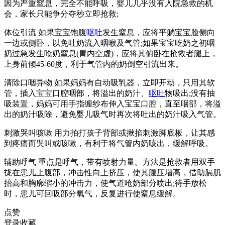
因为严重窒息，完全不能呼吸，婴儿几乎没有入院急救的机
会，家长只能争分夺秒立即抢救;
体位引流 如果宝宝饱腹
呕吐
发生窒息，应将平躺宝宝脸侧向
一边或侧卧，以免吐奶流入咽喉及气管;如果宝宝吃奶之初咽
奶过急发生呛奶窒息(胃内空虚)，应将其俯卧在抢救者腿上，
上身前倾45-60度，利于气管内的奶倒空引流出来。
清除口咽异物 如果妈妈有自动吸乳器，立即开动，只用其软
管，插入宝宝口腔咽部，将溢出的奶汁、
呕吐
物吸出;没有抽
吸装置，妈妈可用手指缠纱布伸入宝宝口腔，直至咽部，将溢
出的奶汁吸除，避免婴儿吸气时再次将吐出的奶汁吸入气管。
刺激哭叫咳嗽 用力拍打孩子背部或揪掐刺激脚底板，让其感
到疼痛而哭叫或咳嗽，有利于将气管内奶咳出，缓解呼吸。
辅助呼气 重点是呼气，带有喷射力量。方法是抢救者用双手
拢在患儿上腹部，冲击性向上挤压，使其腹压增高，借助膈肌
抬高和胸廓缩小的冲击力，使气道呛奶部分喷出;待手放松
时，患儿可回吸部分氧气，反复进行使窒息缓解。
点赞
登录收藏