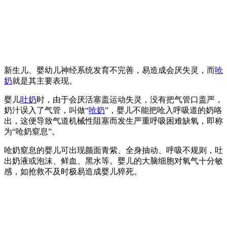
新生儿、婴幼儿神经系统发育不完善，易造成会厌失灵，而
呛
奶
就是其主要表现。
婴儿
吐奶
时，由于会厌活塞盖运动失灵，没有把气管口盖严，
奶汁误入了气管，叫做“
呛奶
”，婴儿不能把呛入呼吸道的奶咯
出，这便导致气道机械性阻塞而发生严重呼吸困难缺氧，即称
为“呛奶窒息”。
呛奶窒息的婴儿可出现颜面青紫、全身抽动、呼吸不规则，吐
出奶液或泡沫、鲜血、黑水等。婴儿的大脑细胞对氧气十分敏
感，如抢救不及时极易造成婴儿猝死。