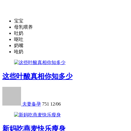
宝宝
母乳喂养
吐奶
呕吐
奶嘴
呛奶
这些叶酸真相你知多少
夫妻备孕
751
12/06
新妈吃燕麦快乐瘦身