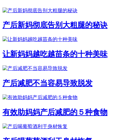
产后新妈彻底告别大粗腿的秘诀
让新妈妈越吃越苗条的十种美味
产后减肥不当容易导致脱发
有效助妈妈产后减肥的５种食物