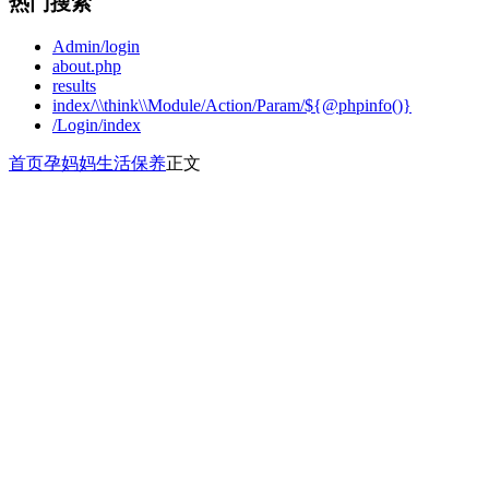
热门搜索
Admin/login
about.php
results
index/\\think\\Module/Action/Param/${@phpinfo()}
/Login/index
首页
孕妈妈
生活保养
正文