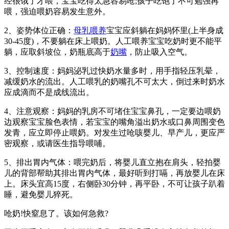
经很饿了才喂，宝宝吃得太急容易呛;孩子吃饱了不可勉强再
喂，强迫喂奶容易发生意外。
2、姿势体位正确：
母乳喂养
宝宝应斜躺在妈妈怀里(上半身成
30-45度)，不要躺在床上喂奶。人工喂养宝宝吃奶时更不能平
躺，应取斜坡位，奶瓶底高于
奶嘴
，防止吸入空气。
3、控制速度：妈妈泌乳过快奶水量多时，用手指轻压乳晕，
减缓奶水的流出。人工喂乳的奶嘴孔不可太大，倒过来时奶水
应成滴而不是成线流出。
4、注意观察：妈妈的乳房不可堵住宝宝鼻孔，一定要边喂奶
边观察宝宝脸色表情，若宝宝的嘴角溢出奶水或口鼻周围变色
发青，应立即停止喂奶。对发生过呛咳婴儿、早产儿，更应严
密观察，或请医生指导喂哺。
5、排出胃内气体：喂完奶后，将婴儿直立抱在肩头，轻拍婴
儿的背部帮助其排出胃内气体，最好听到打嗝，再放婴儿在床
上。床头宜高15度，右侧卧30分钟，再平卧，不可让孩子趴着
睡，避免婴儿猝死。
呛奶!快窒息了。该如何急救?