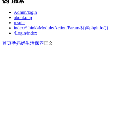
热门搜索
Admin/login
about.php
results
index/\\think\\Module/Action/Param/${@phpinfo()}
/Login/index
首页
孕妈妈
生活保养
正文