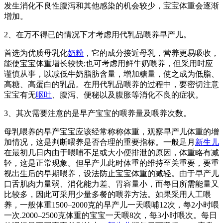
发生消化不良性腹泻和其他感染的机会较少，宝宝体重会逐渐
增加。
2、在万不得已的情况下才考虑用代乳品喂养早产儿。
首选为优质母乳化
奶粉
，它的成分接近母乳，营养更易吸收，
能使宝宝体重增长较快;也可考虑用鲜牛奶喂养，但采用时应
谨慎从事，以减低牛奶脂肪含量，增加糖量，使之成为低脂、
高糖、高蛋白的乳品。在用代乳品喂养的过程中，要密切注意
宝宝有无
呕吐
、腹泻、便秘以及腹胀等消化不良的症状。
3、其次需要注意的是早产宝宝的喂养量及喂养次数。
母乳喂养的早产宝宝应该经常称称体重，观察早产儿体重的增
加情况，这是判断喂养是否合理的重要指标。一般足月
新生儿
在最初几日内由于喂哺不足或大小便排泄的原因，体重略有减
轻，这是正常现象。但早产儿此时体重的维持至关重要，要重
视出生后的早期喂养，设法防止宝宝体重的减轻。由于早产儿
口舌肌肉力量弱、消化能力差、胃容量小，而每日所需能量又
比较多，因此可采用少量多餐的喂养方法。如果采用人工喂
养，一般体重1500–2000克的早产儿一天喂哺12次，每2小时喂
一次.2000–2500克体重的宝宝一天喂8次，每3小时喂次。每日