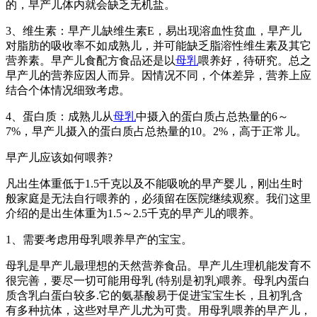
的，早产儿体内就会缺乏无机盐。
3、维生素：早产儿缺维生素E，易出现溶血性贫血，早产儿
对脂肪的吸收率不如成熟儿，并可能缺乏脂溶性维生素及其它
营养素。早产儿食配方食品还是以
母乳
喂养好，待研究。总之
早产儿的营养应因人而异。因情况不同，个体差异，营养上应
结合个体情况细致考虑。
4、蛋白质：成熟儿从
母乳
中摄入的蛋白质占总热量的6～
7%，早产儿摄入的蛋白质占总热量的10。2%，高于正常儿。
早产儿应该如何喂养?
凡出生体重低于1.5千克以及不能吸吮的早产婴儿，刚出生时
般家庭是无法自行喂养的，必须留在医院继续观察。我们这里
介绍的是出生体重为1.5～2.5千克的早产儿的喂养。
1、需要考虑用母乳喂养早产的宝宝。
母乳是早产儿最理想的天然营养食品。早产儿生理机能发育不
很完善，要尽一切可能用母乳 (特别是初乳)喂养。母乳内蛋白
质含乳白蛋白较多.它的氨基酸易于促进宝宝生长，且初乳含
有多种抗体，这些对早产儿尤为可贵。用母乳喂养的早产儿，