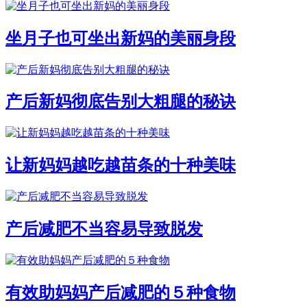
坐月子也可坐出新妈的美丽身段
产后新妈彻底告别大粗腿的秘诀
让新妈妈越吃越苗条的十种美味
产后减肥不当容易导致脱发
有效助妈妈产后减肥的５种食物