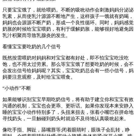
只要宝宝饿了，就给喂奶。不断的吸吮动作会刺激妈妈分泌泌
乳素，从而使乳汁源源不断地产生，这样孩子一饿就有奶喝，
妈妈也会源源不断产奶，形成一个良性循环。同时，妈妈感觉
奶胀的时候给宝宝喂奶，有利于缓解奶胀，能够很好地避免因
乳汁积聚而导致乳腺炎的发生。
看懂宝宝要吃奶的几个信号
既然按需喂奶对妈妈和对宝宝都有好处，即不怕宝宝吃没吃
饱，也不用太过劳累。那么等宝宝饿了想要吃奶的时候，会不
会发出信号给妈妈呢？其实，宝宝吃奶总会有一些小信号，妈
妈要注意观察，及时给宝宝喂食。
“小动作”不断
如果能够识别宝宝早期吃奶信号，将有助于建立你和宝宝有效
沟通的机制，宝宝也会更乖、更听话。如果你发现本来安静入
睡的宝宝小动作特别多了，头扭来扭去，张着小嘴巴在拼命地
寻找奶头，一旦触碰到奶头时就迫不及待地认真吸吮起来。
像吃手指、脚趾，舔嘴唇等;闭着眼睛时，眼珠子会乱转，睁