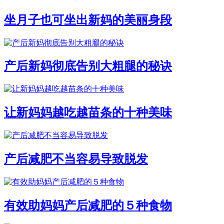
坐月子也可坐出新妈的美丽身段
产后新妈彻底告别大粗腿的秘诀
让新妈妈越吃越苗条的十种美味
产后减肥不当容易导致脱发
有效助妈妈产后减肥的５种食物