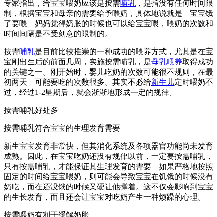
专家指出，给宝宝喂奶应该是按需
哺乳
，是指没有任何时间限
制，根据宝宝和母亲的需要给予喂奶，具体地说就是，宝宝饿
了要喂，妈妈觉得奶胀的时候也可以给宝宝喂，喂奶的次数和
时间间隔是不受刻意的限制的。
按需
哺乳
是目前比较推崇的一种成功的喂养方式，尤其是在宝
宝刚出生后的前面几周，实施按需哺乳，是
母乳喂养
取得成功
的关键之一。刚开始时，婴儿吃奶的次数可能很不规则，在最
初两天，可能要吃的次数很多。其实不必给
新生儿
定时喂奶不
过，经过1-2星期后，就会渐渐地形成一定的规律。
按需哺乳好处多
按需哺乳符合宝宝的生理发育需要
新生宝宝发育非常快，但其消化系统及各项器官功能尚未发育
成熟。因此，在宝宝吃奶还没有规律以前，一定要按需哺乳，
只有按需哺乳，才能保证其生理发育的需要，如果严格地按照
固定的时间给宝宝喂奶，则可能会导致宝宝在饥饿的时候没有
奶吃，而在还没饿的时候又硬让他撑着。这不仅会影响到宝宝
的生长发育，而且还会让宝宝对吃奶产生一种烦躁的心理。
按需喂奶有利于缓解奶胀