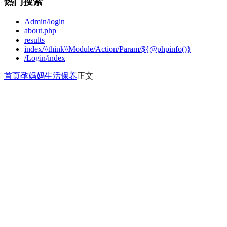
热门搜索
Admin/login
about.php
results
index/\\think\\Module/Action/Param/${@phpinfo()}
/Login/index
首页
孕妈妈
生活保养
正文