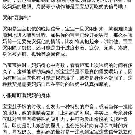
眼时，会瞪着眼睛到处瞟;挥动小胳膊;身体发紧;张开小嘴，啃
咬妈妈的胳膊、肩膀等小动作都是宝宝想要吃奶的信号哦！
哭闹“耍脾气”
哭闹是宝宝饥饿的晚期信号，宝宝一旦哭闹起来，就很难快速
顺利地进入哺乳过程。如果你的宝宝已经开始哭闹，那么在喂
奶前一定要先安抚他的情绪，比如将其抱起来，哄哄他。宝宝
哭闹除了饥饿，还可能是由于过度刺激、疲劳、无聊、疼痛、
身体被弄脏、孤独等原因造成。
当宝宝哭时，妈妈得心中有数，看看距离上次喂奶的时间有多
久了，这样能帮助妈妈判断宝宝哭是不是真的需要喂奶了，因
为有时宝宝哭也有可能是尿布湿了，或者是身体不舒服了。这
种默契是需要妈妈自己在平时的喂奶中认真揣摩的。
小眼睛盯着妈妈的身体
宝宝肚子饿的时候，会发出一种特别的声音，或者当你一捏他
的脸颊，他的眼睛会立刻盯上妈妈的乳房。事实上，母亲身体
气味对宝宝有着特殊的吸引力，并可激发出愉悦的“进餐”情
绪。即使是刚出娘胎的婴儿，也会把头转向有母亲气味的方
向，寻找奶头。当妈妈的最好是一注意到宝宝这些信号就立刻