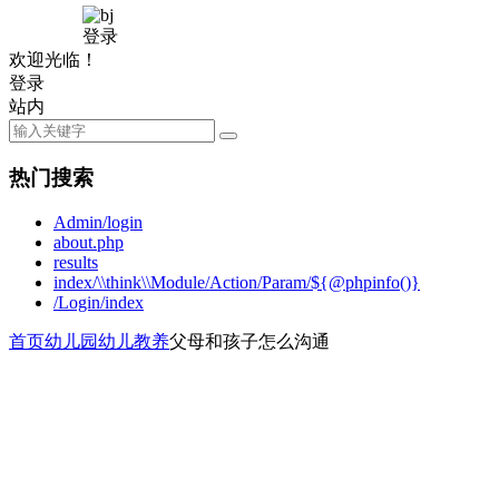
登录
欢迎光临！
登录
站内
热门搜索
Admin/login
about.php
results
index/\\think\\Module/Action/Param/${@phpinfo()}
/Login/index
首页
幼儿园
幼儿教养
父母和孩子怎么沟通