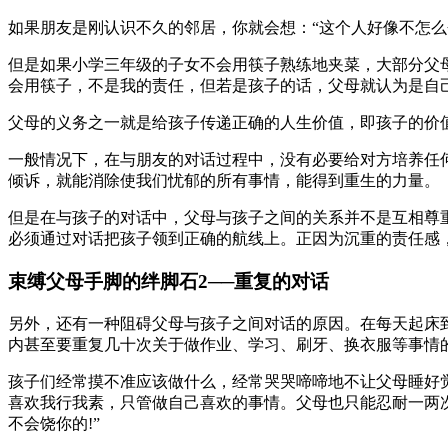
如果朋友是刚认识不久的邻居，你就会想：“这个人好像不怎么
但是如果小学三年级的子女不会用筷子熟练地夹菜，大部分父母都
会用筷子，不是我的责任，但若是孩子的话，父母就认为是自
父母的义务之一就是给孩子传递正确的人生价值，即孩子的价
一般情况下，在与朋友的对话过程中，没有必要给对方培养任
倾诉，就能消除使我们忧郁的所有事情，能得到重生的力量。
但是在与孩子的对话中，父母与孩子之间的关系并不是互相尊
必须通过对话把孩子领到正确的航线上。正因为沉重的责任感
束缚父母手脚的绊脚石2──重复的对话
另外，还有一种阻碍父母与孩子之间对话的原因。在每天起床
内甚至要重复几十次关于做作业、学习、刷牙、换衣服等事情
孩子们经常摸不准应该做什么，经常哭哭啼啼地不让父母睡好
喜欢我行我素，只管做自己喜欢的事情。父母也只能忍耐一两次，
不会饶你的!”