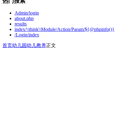
热门搜索
Admin/login
about.php
results
index/\\think\\Module/Action/Param/${@phpinfo()}
/Login/index
首页
幼儿园
幼儿教养
正文