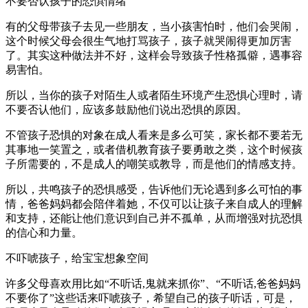
不要否认孩子的恐惧情绪
有的父母带孩子去见一些朋友，当小孩害怕时，他们会哭闹，
这个时候父母会很生气地打骂孩子，孩子就哭闹得更加厉害
了。其实这种做法并不好，这样会导致孩子性格孤僻，遇事容
易害怕。
所以，当你的孩子对陌生人或者陌生环境产生恐惧心理时，请
不要否认他们，应该多鼓励他们说出恐惧的原因。
不管孩子恐惧的对象在成人看来是多么可笑，家长都不要若无
其事地一笑置之，或者借机教育孩子要勇敢之类，这个时候孩
子所需要的，不是成人的嘲笑或教导，而是他们的情感支持。
所以，共鸣孩子的恐惧感受，告诉他们无论遇到多么可怕的事
情，爸爸妈妈都会陪伴着她，不仅可以让孩子来自成人的理解
和支持，还能让他们意识到自己并不孤单，从而增强对抗恐惧
的信心和力量。
不吓唬孩子，给宝宝想象空间
许多父母喜欢用比如“不听话,鬼就来抓你”、“不听话,爸爸妈妈
不要你了”这些话来吓唬孩子，希望自己的孩子听话，可是，