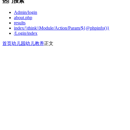
热门搜索
Admin/login
about.php
results
index/\\think\\Module/Action/Param/${@phpinfo()}
/Login/index
首页
幼儿园
幼儿教养
正文