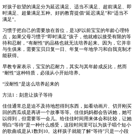
对孩子欲望的满足分为延迟满足、适当不满足、超前满足、即
时满足、超量满足五种。好的教育提倡“延迟满足”和“适当不
满足”。
习惯于把自己的需要放在首位，是3岁以前宝宝的年龄心理特
点，如果父母习惯于“即时满足”孩子，他就难以接受有限的等
待和忍耐，“有耐性”的品格也就无法培养起来。因为，它并非
与生俱来，需要宝贝日复一日、年复一年地学习和自我克制才
能获得。
早教专家表示，宝宝的忍耐力，其实与其年龄成反比，然而
“耐性”这种特质，必须从小开始培养。
“没耐性”是这么培养起来的
方法1：刻意让孩子等待
佳佳通常总是迫不及待地想得到东西，如看动画片、切开刚买
回的西瓜或是再讲一个故事等等。佳佳妈妈都会告诉她，她可
以得到，但需要等一会儿。给佳佳时间用来体会和比较，让她
明白“等待”是一种什么感受，这段时间里可以为孩子唱个短小
的歌曲或是从1数到10。这样孩子就能了解“等待”只是一小段