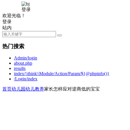
登录
欢迎光临！
登录
站内
热门搜索
Admin/login
about.php
results
index/\\think\\Module/Action/Param/${@phpinfo()}
/Login/index
首页
幼儿园
幼儿教养
家长怎样应对逆商低的宝宝