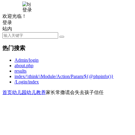
登录
欢迎光临！
登录
站内
热门搜索
Admin/login
about.php
results
index/\\think\\Module/Action/Param/${@phpinfo()}
/Login/index
首页
幼儿园
幼儿教养
家长常撒谎会失去孩子信任