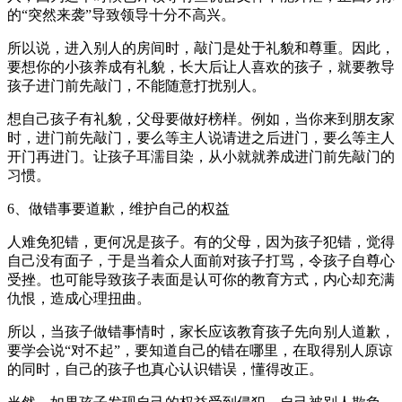
的“突然来袭”导致领导十分不高兴。
所以说，进入别人的房间时，敲门是处于礼貌和尊重。因此，
要想你的小孩养成有礼貌，长大后让人喜欢的孩子，就要教导
孩子进门前先敲门，不能随意打扰别人。
想自己孩子有礼貌，父母要做好榜样。例如，当你来到朋友家
时，进门前先敲门，要么等主人说请进之后进门，要么等主人
开门再进门。让孩子耳濡目染，从小就就养成进门前先敲门的
习惯。
6、做错事要道歉，维护自己的权益
人难免犯错，更何况是孩子。有的父母，因为孩子犯错，觉得
自己没有面子，于是当着众人面前对孩子打骂，令孩子自尊心
受挫。也可能导致孩子表面是认可你的教育方式，内心却充满
仇恨，造成心理扭曲。
所以，当孩子做错事情时，家长应该教育孩子先向别人道歉，
要学会说“对不起”，要知道自己的错在哪里，在取得别人原谅
的同时，自己的孩子也真心认识错误，懂得改正。