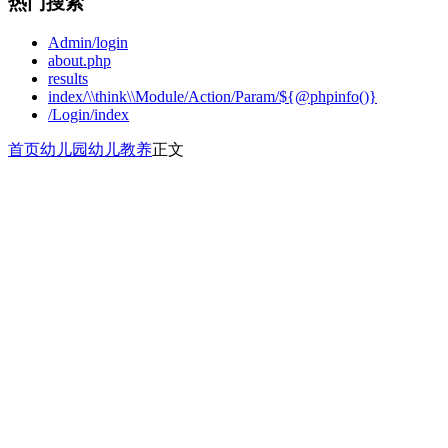
热门搜索
Admin/login
about.php
results
index/\\think\\Module/Action/Param/${@phpinfo()}
/Login/index
首页
幼儿园
幼儿教养
正文