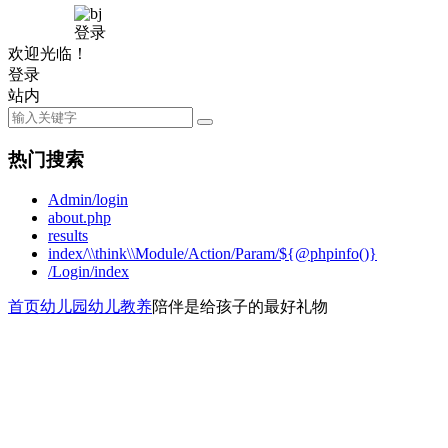
登录
欢迎光临！
登录
站内
热门搜索
Admin/login
about.php
results
index/\\think\\Module/Action/Param/${@phpinfo()}
/Login/index
首页
幼儿园
幼儿教养
陪伴是给孩子的最好礼物